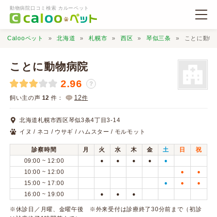
動物病院口コミ検索 カルーペット
Calooペット
北海道
札幌市
西区
琴似三条
ことに動物
ことに動物病院
2.96
？
動物病院検索
12
飼い主の声
12
件：
件
北海道札幌市西区琴似3条4丁目3-14
口コミ検索
イヌ / ネコ / ウサギ / ハムスター / モルモット
診察時間
月
火
水
木
金
土
日
祝
Calooペットとは？
09:00 ~ 12:00
●
●
●
●
●
10:00 ~ 12:00
●
●
15:00 ~ 17:00
●
●
●
口コミ投稿
16:00 ~ 19:00
●
●
●
※休診日／月曜、金曜午後 ※外来受付は診療終了30分前まで（初診