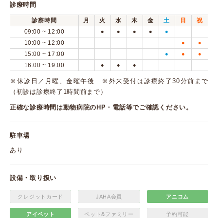
診療時間
診察時間
月
火
水
木
金
土
日
祝
09:00 ~ 12:00
●
●
●
●
●
10:00 ~ 12:00
●
●
15:00 ~ 17:00
●
●
●
16:00 ~ 19:00
●
●
●
※休診日／月曜、金曜午後 ※外来受付は診療終了30分前まで
（初診は診療終了1時間前まで）
正確な診療時間は動物病院のHP・電話等でご確認ください。
駐車場
あり
設備・取り扱い
クレジットカード
JAHA会員
アニコム
アイペット
ペット&ファミリー
予約可能