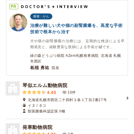
PR
腫瘍・がん
治療が難しい犬や猫の副腎腫瘍を、高度な手術
技術で根本から治す
犬や猫の副腎腫瘍の治療には、定期的な検診による早
期発見と、経験豊富な医師による手術が鍵です。
緑の森どうぶつ病院 AZem札幌発寒病院 北海道 札幌
市西区
柘植 勇祐
院長
琴似エルム動物病院
4.43
10件
北海道札幌市西区二十四軒３条１丁目2番27号
イヌ / ネコ
獣医腫瘍科認定医 II種
発寒動物病院