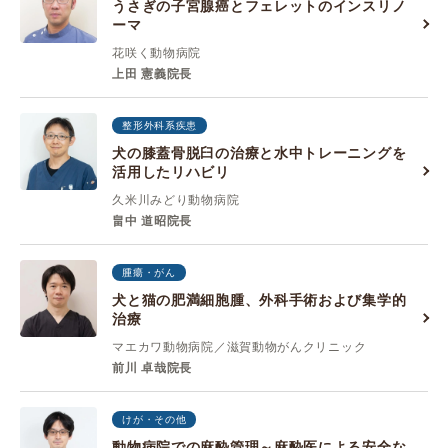
うさぎの子宮腺癌とフェレットのインスリノ
ーマ
花咲く動物病院
上田 憲義院長
整形外科系疾患
犬の膝蓋骨脱臼の治療と水中トレーニングを
活用したリハビリ
久米川みどり動物病院
畠中 道昭院長
腫瘍・がん
犬と猫の肥満細胞腫、外科手術および集学的
治療
マエカワ動物病院／滋賀動物がんクリニック
前川 卓哉院長
けが・その他
動物病院での麻酔管理～麻酔医による安全な