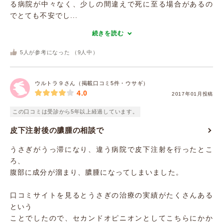
る病院が中々なく、少しの間違えで死に至る場合があるの
でとても不安でし...
続きを読む
5
人が参考になった （
9
人中）
ウルトラ９さん（掲載口コミ5件・ウサギ）
4.0
2017年01月投稿
この口コミは受診から5年以上経過しています。
皮下注射後の膿腫の相談で
うさぎがうっ滞になり、違う病院で皮下注射を行ったとこ
ろ、
腹部に成分が溜まり、膿腫になってしまいました。
口コミサイトを見るとうさぎの治療の実績がたくさんある
という
ことでしたので、セカンドオピニオンとしてこちらにかか