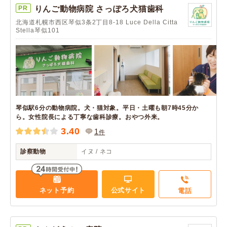
PR
りんご動物病院 さっぽろ犬猫歯科
北海道札幌市西区琴似3条2丁目8-18 Luce Della Citta
Stella琴似101
琴似駅6分の動物病院。犬・猫対象。平日・土曜も朝7時45分か
ら。女性院長による丁寧な歯科診療。おやつ外来。
3.40
1
件
診察動物
イヌ / ネコ
ネット予約
公式サイト
電話