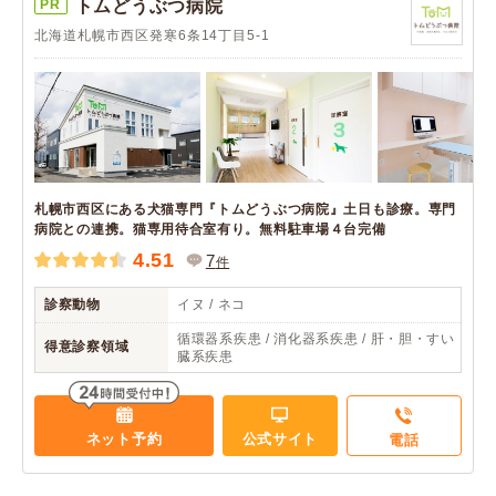
PR
トムどうぶつ病院
北海道札幌市西区発寒6条14丁目5-1
札幌市西区にある犬猫専門『トムどうぶつ病院』土日も診療。専門
病院との連携。猫専用待合室有り。無料駐車場４台完備
4.51
7
件
診察動物
イヌ / ネコ
循環器系疾患 / 消化器系疾患 / 肝・胆・すい
得意診察領域
臓系疾患
ネット予約
公式サイト
電話