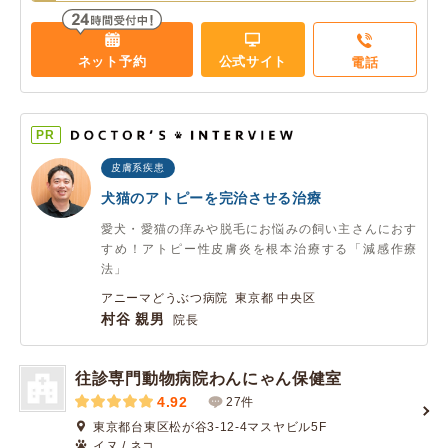
ネット予約
公式サイト
電話
PR
皮膚系疾患
犬猫のアトピーを完治させる治療
愛犬・愛猫の痒みや脱毛にお悩みの飼い主さんにおす
すめ！アトピー性皮膚炎を根本治療する「減感作療
法」
アニーマどうぶつ病院 東京都 中央区
村谷 親男
院長
往診専門動物病院わんにゃん保健室
4.92
27件
東京都台東区松が谷3-12-4マスヤビル5F
イヌ / ネコ