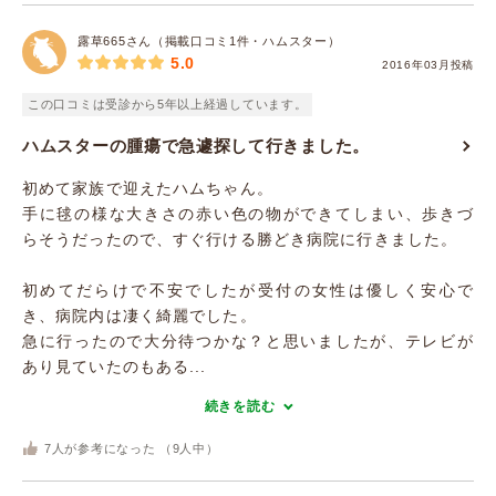
露草665さん（掲載口コミ1件・ハムスター）
5.0
2016年03月投稿
この口コミは受診から5年以上経過しています。
ハムスターの腫瘍で急遽探して行きました。
初めて家族で迎えたハムちゃん。
手に毬の様な大きさの赤い色の物ができてしまい、歩きづ
らそうだったので、すぐ行ける勝どき病院に行きました。
初めてだらけで不安でしたが受付の女性は優しく安心で
き、病院内は凄く綺麗でした。
急に行ったので大分待つかな？と思いましたが、テレビが
あり見ていたのもある...
続きを読む
7
人が参考になった （
9
人中）