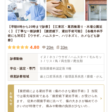
【早朝8時から20時まで診察】【江東区・葛西橋通り・木場公園近
く】【丁寧な一般診療】【腹腔鏡下、避妊手術可能】【各種外科手
術にも対応】【ウサギ、ハムスター、ハリネズミ、カメなども診
察】
4.80
20
33
件
件
イヌ / ネコ / ウサギ / ハムスター / モルモッ
診察動物
ト / リス / 鳥 / 両生類 / 爬虫類
学位・認定・専門
獣医腫瘍科認定医 II種
得意診察領域
歯と口腔系疾患 / 循環器系疾患 / 腫瘍・がん
【腹腔鏡による避妊手術（傷の小さな避妊手術）】 当院
お
では最先端技術である「腹腔鏡下避妊手術」が受けられ
知
ら
ます。 従来の開腹手術に比べて、傷の大きさが極めて小
せ
さいのが特徴です。 痛みや動物の負担が少ないの...