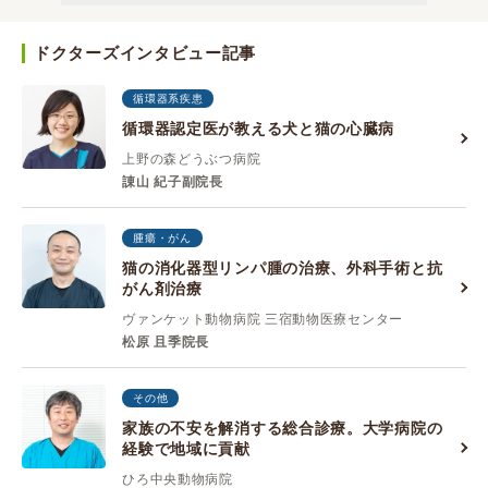
ドクターズインタビュー記事
循環器系疾患
循環器認定医が教える犬と猫の心臓病
上野の森どうぶつ病院
諌山 紀子副院長
腫瘍・がん
猫の消化器型リンパ腫の治療、外科手術と抗
がん剤治療
ヴァンケット動物病院 三宿動物医療センター
松原 且季院長
その他
家族の不安を解消する総合診療。大学病院の
経験で地域に貢献
ひろ中央動物病院