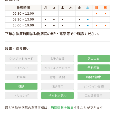
診察時間
月
火
水
木
金
土
日
祝
09:30 ~ 12:00
●
●
09:30 ~ 13:00
●
●
●
●
●
16:00 ~ 19:00
●
●
●
●
●
●
●
正確な診療時間は動物病院のHP・電話等でご確認ください。
設備・取り扱い
クレジットカード
JAHA会員
アニコム
アイペット
ペット&ファミリー
予約可能
駐車場
救急・夜間
時間外診療
往診
往診専門
オンライン診療
トリミング
ペットホテル
二次診療専門
勝どき動物病院の運営者様は、
病院情報を編集
することができます