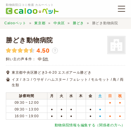
動物病院口コミ検索 カルーペット
Calooペット
東京都
中央区
勝どき
勝どき動物病院
勝どき動物病院
4.50
？
動物病院検索
6
飼い主の声
6
件：
件
東京都中央区勝どき3-4-20 エスポアール勝どき
口コミ検索
イヌ / ネコ / ウサギ / ハムスター / フェレット / モルモット / 鳥 / 両
生類
Calooペットとは？
診察時間
月
火
水
木
金
土
日
祝
09:30 ~ 12:00
●
●
09:30 ~ 13:00
●
●
●
●
●
口コミ投稿
16:00 ~ 19:00
●
●
●
●
●
●
●
動物病院情報を編集する（関係者の方へ）