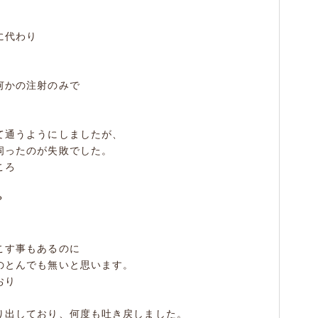
に代わり
。
何かの注射のみで
て通うようにしましたが、
伺ったのが失敗でした。
ころ
？
こす事もあるのに
のとんでも無いと思います。
おり
り出しており、何度も吐き戻しました。