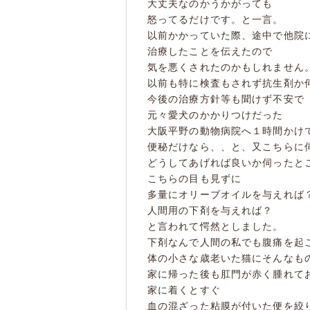
大丈夫なのかうかがっても
怒ってるだけです。と一言。
以前かかっていた際、途中で他院
治療したことを伝えたので
気を悪くされたのかもしれません
以前も特に検査もされず抗生剤か
今後の治療方針等も聞けず不安で
元々愛犬のかかりつけだった
大阪平野の動物病院へ１時間かけ
便秘だけなら、、と、又こちらに
どうしてあげれば良いか伺ったと
こちらの目も見ずに
多量にオリーブオイルを与えれば
人間用の下剤を与えれば？
と言われて愕然としました。
下剤なんで人間の私でも腹痛を起
体の小さな歳老いた猫にそんなも
家に帰った後も肛門が赤く腫れて
家に着くとすぐ
血の混ざった粘膜が付いた便を絞