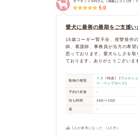
オーキッド549さん（掲載口コミ1件・
5.0
愛犬に最善の最期をご支援い
15歳コーギー腎不全、痙攣発作
師、看護師、事務員が当方の希望
思っております。愛犬らしさを取
ております。ありがとうございま
イヌ
《純血》 (
ウェルシ
動物の種類
ー・ペンブローク
)
予約の有無
-
待ち時間
10分〜15分
薬
-
1
人が参考になった （
1
人中）