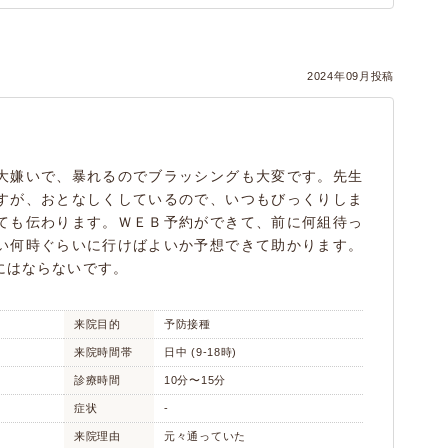
2024年09月投稿
大嫌いで、暴れるのでブラッシングも大変です。先生
すが、おとなしくしているので、いつもびっくりしま
ても伝わります。ＷＥＢ予約ができて、前に何組待っ
い何時ぐらいに行けばよいか予想できて助かります。
にはならないです。
来院目的
予防接種
来院時間帯
日中 (9-18時)
診療時間
10分〜15分
症状
-
来院理由
元々通っていた