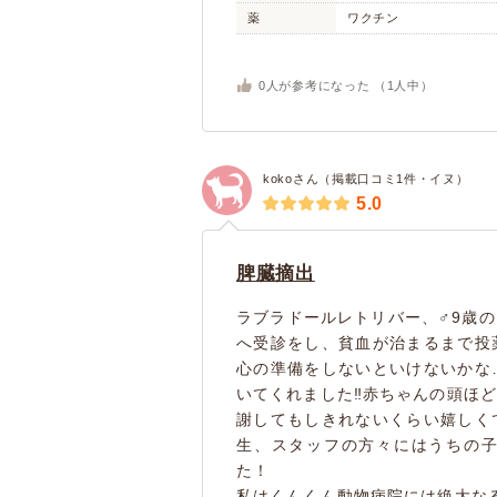
薬
ワクチン
0
人が参考になった （
1
人中）
kokoさん（掲載口コミ1件・イヌ）
5.0
脾臓摘出
ラブラドールレトリバー、♂9歳
へ受診をし、貧血が治まるまで投
心の準備をしないといけないかな
いてくれました‼️赤ちゃんの頭ほ
謝してもしきれないくらい嬉しく
生、スタッフの方々にはうちの
た！
私はくんくん動物病院には絶大な