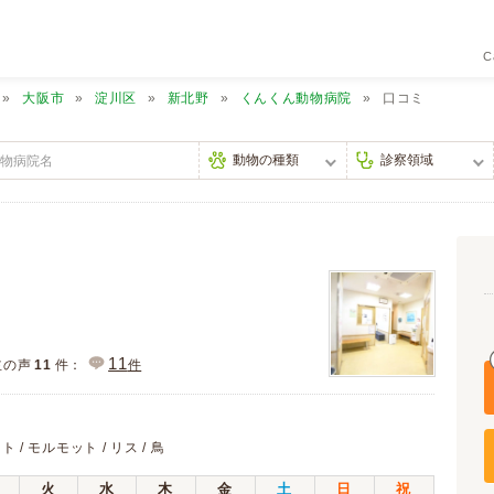
C
大阪市
淀川区
新北野
くんくん動物病院
口コミ
11
主の声
11
件：
件
ト / モルモット / リス / 鳥
火
水
木
金
土
日
祝