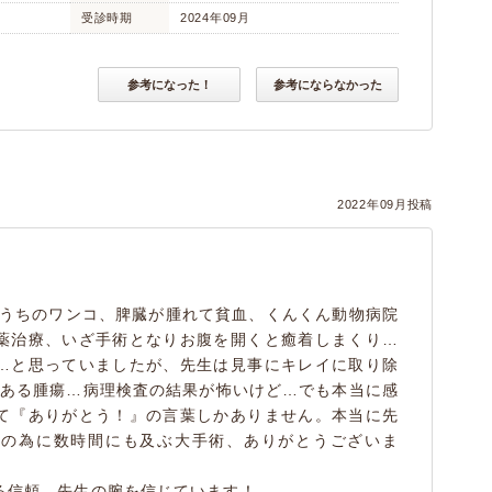
受診時期
2024年09月
参考になった！
参考にならなかった
2022年09月投稿
のうちのワンコ、脾臓が腫れて貧血、くんくん動物病院
薬治療、いざ手術となりお腹を開くと癒着しまくり…
…と思っていましたが、先生は見事にキレイに取り除
どある腫瘍…病理検査の結果が怖いけど…でも本当に感
て『ありがとう！』の言葉しかありません。本当に先
子の為に数時間にも及ぶ大手術、ありがとうございま
る信頼、先生の腕を信じています！