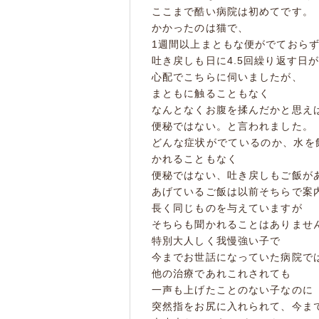
ここまで酷い病院は初めてです。
かかったのは猫で、
1週間以上まともな便がでておら
吐き戻しも日に4.5回繰り返す日
心配でこちらに伺いましたが、
まともに触ることもなく
なんとなくお腹を揉んだかと思え
便秘ではない。と言われました。
どんな症状がでているのか、水を
かれることもなく
便秘ではない、吐き戻しもご飯が
あげているご飯は以前そちらで案
長く同じものを与えていますが
そちらも聞かれることはありませ
特別大人しく我慢強い子で
今までお世話になっていた病院で
他の治療であれこれされても
一声も上げたことのない子なのに
突然指をお尻に入れられて、今ま