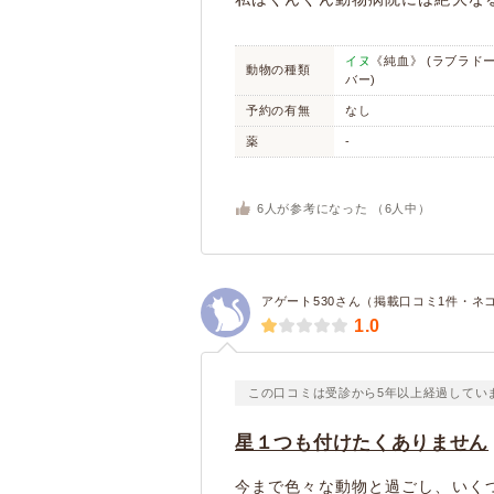
イヌ
《純血》 (ラブラド
動物の種類
バー)
予約の有無
なし
薬
-
6
人が参考になった （
6
人中）
アゲート530さん（掲載口コミ1件・ネ
1.0
この口コミは受診から5年以上経過してい
星１つも付けたくありません
今まで色々な動物と過ごし、いく