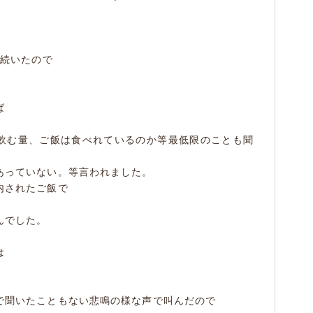
ず
が続いたので
ば
飲む量、ご飯は食べれているのか等最低限のことも聞
あっていない。等言われました。
内されたご飯で
んでした。
は
で聞いたこともない悲鳴の様な声で叫んだので