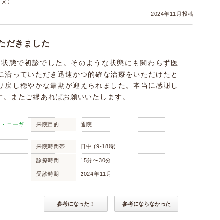
イヌ）
2024年11月投稿
ただきました
の状態で初診でした。そのような状態にも関わらず医
に沿っていただき迅速かつ的確な治療をいただけたと
り戻し穏やかな最期が迎えられました。本当に感謝し
す。またご縁あればお願いいたします。
ュ・コーギ
来院目的
通院
来院時間帯
日中 (9-18時)
診療時間
15分〜30分
受診時期
2024年11月
参考になった！
参考にならなかった