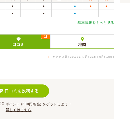
●
●
●
●
●
●
●
●
基本情報をもっと見る
11
口コミ
地図
↑
アクセス数: 39,391 [7月: 315 | 6月: 155 ]
）
口コミを投稿する
00
ポイント
(300円相当)
をゲットしよう！
詳しくはこちら