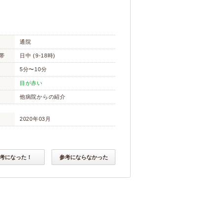
通院
帯
日中 (9-18時)
5分〜10分
目が赤い
他病院からの紹介
2020年03月
考になった！
参考にならなかった