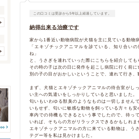
この口コミは受診から5年以上経過しています。
納得出来る治療です
イヌ
(5)
(0)
ウサギ
家から1番近い動物病院が犬猫を主に見ている動物
(2)
(0)
「エキゾチックアニマルを診ている、知り合いの
(0)
(0)
ね」
(0)
(0)
歯と口腔系疾患
眼科系疾患
(193)
(76)
と、うさぎを連れていった際にこちらを紹介しても
(0)
(0)
その時の子は次の日に発作を起こし病院に行く前に
皮膚系疾患
脳・神経系疾患
(89)
(53)
別の子の目がおかしいということで、連れて行き、
(0)
(0)
循環器系疾患
呼吸器系疾患
(13)
(50)
(0)
(0)
消化器系疾患
肝・胆・すい臓系疾患
(380)
まず、犬猫とエキゾチックアニマルの待合室がし
(2)
(0)
(0)
い主への気遣いをしっかりしていると思いました。
腎・泌尿器系疾患
内分泌代謝系疾患
(52)
(4)
(0)
匂いもいわゆる獣臭のようなものは一切しません
血液・免疫系疾患
いもせず、匂いに敏感な動物を飼っている方々も安
筋肉系疾患
フィンチ
インコ/オウム
(3)
(3)
(0)
(0)
車内での待機もできるという事でしたので、待っ
整形外科系疾患
耳系疾患
アヒル
鶏
(34)
(16)
(0)
(0)
いれば、そちらの方がリラックスできるかもしれま
生殖器系疾患
感染症系疾患
ガチョウ
カモ
(66)
(19)
(0)
(0)
エキゾチックアニマルの方に来ている動物は、う
寄生虫
腫瘍・がん
(16)
(37)
テグー等を私は見かけました。
(0)