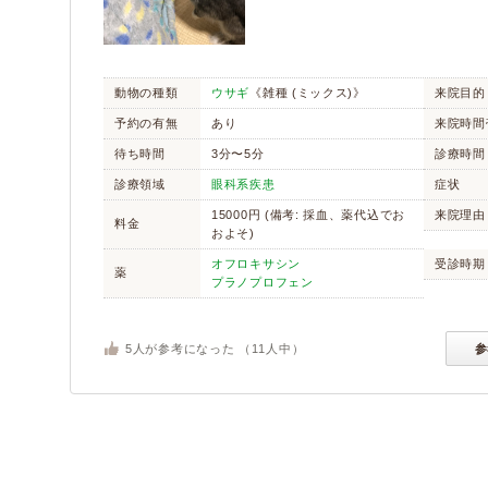
動物の種類
ウサギ
《雑種 (ミックス)》
来院目的
予約の有無
あり
来院時間
待ち時間
3分〜5分
診療時間
診療領域
眼科系疾患
症状
15000円 (備考: 採血、薬代込でお
来院理由
料金
およそ)
オフロキサシン
受診時期
薬
プラノプロフェン
5
人が参考になった （
11
人中）
参