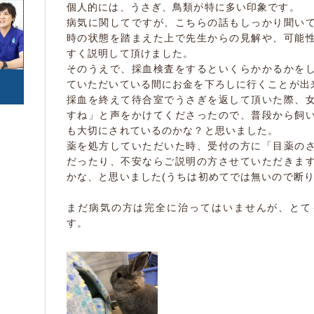
個人的には、うさぎ、鳥類が特に多い印象です。
中毒
心の病気
カエル
サンショウウオ/イモ
(1)
(2)
(0)
リ
病気に関してですが、こちらの話もしっかり聞い
(0)
東洋医学
けが・その他
(2)
(332)
時の状態を踏まえた上で先生からの見解や、可能
(0)
すく説明して頂けました。
トカゲ/ヤモリ/カメレ
カメ
(0)
そのうえで、採血検査をするといくらかかるかを
オン
(0)
ていただいている間にお金を下ろしに行くことが出
ヘビ
(0)
採血を終えて待合室でうさぎを返して頂いた際、
すね」と声をかけてくださったので、普段から飼
(0)
(0)
も大切にされているのかな？と思いました。
豚
牛
(0)
(0)
薬を処方していただいた時、受付の方に「目薬の
ヤギ
羊
(0)
(0)
だったり、不安ならご説明の方させていただきま
(0)
かな、と思いました(うちは初めてでは無いので断り
まだ病気の方は完全に治ってはいませんが、とて
す。