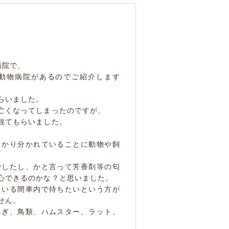
病院で、
動物病院があるのでご紹介します
らいました。
亡くなってしまったのですが、
観てもらいました。
っかり分かれていることに動物や飼
でしたし、かと言って芳香剤等の匂
心できるのかな？と思いました。
ている間車内で待ちたいという方が
せん。
さぎ、鳥類、ハムスター、ラット、