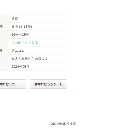
通院
帯
日中 (9-18時)
10分〜15分
フンが小さくなる
険
アニコム
知人・親族からの口コミ
2024年05月
考になった！
参考にならなかった
2020年05月投稿