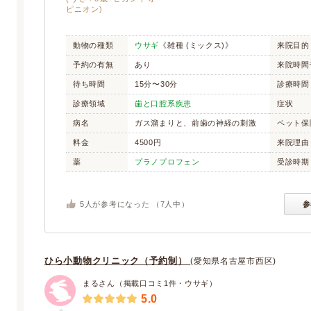
ピニオン)
動物の種類
ウサギ
《雑種 (ミックス)》
来院目的
予約の有無
あり
来院時間
待ち時間
15分〜30分
診療時間
診療領域
歯と口腔系疾患
症状
病名
ガス溜まりと、前歯の神経の刺激
ペット保
料金
4500円
来院理由
薬
プラノプロフェン
受診時期
5
人が参考になった （
7
人中）
参
ひら小動物クリニック（予約制）
(愛知県名古屋市西区)
まるさん（掲載口コミ1件・ウサギ）
5.0