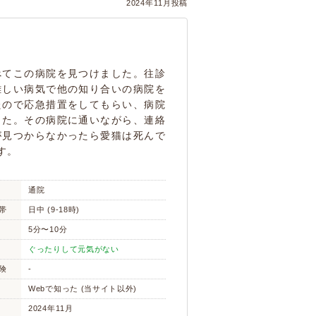
2024年11月投稿
べてこの病院を見つけました。往診
難しい病気で他の知り合いの病院を
たので応急措置をしてもらい、病院
した。その病院に通いながら、連絡
が見つからなかったら愛猫は死んで
す。
通院
帯
日中 (9-18時)
5分〜10分
ぐったりして元気がない
険
-
Webで知った (当サイト以外)
2024年11月