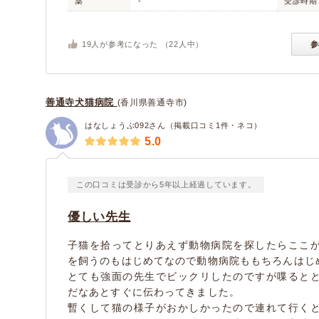
薬
-
受診時期
19
人が参考になった （
22
人中）
参
善通寺犬猫病院
(香川県善通寺市)
はなしょうぶ092さん（掲載口コミ1件・ネコ）
5.0
この口コミは受診から5年以上経過しています。
優しい先生
子猫を拾ってとりあえず動物病院を探したらここ
を飼うのもはじめてなので動物病院ももちろんはじ
とても強面の先生でビックリしたのですが喋ると
だなあとすぐに伝わってきました。
暫くして猫の様子がおかしかったので連れて行く