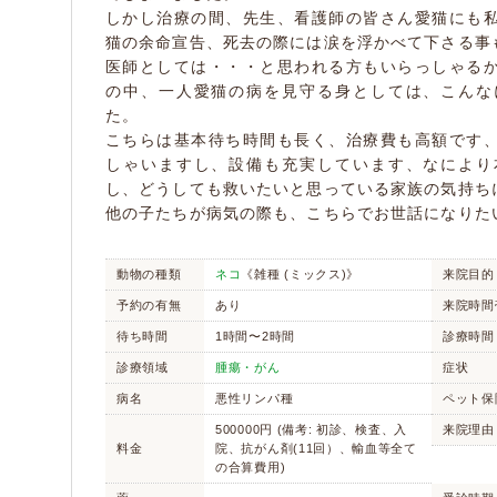
しかし治療の間、先生、看護師の皆さん愛猫にも
猫の余命宣告、死去の際には涙を浮かべて下さる事
医師としては・・・と思われる方もいらっしゃる
の中、一人愛猫の病を見守る身としては、こんな
た。
こちらは基本待ち時間も長く、治療費も高額です
しゃいますし、設備も充実しています、なにより
し、どうしても救いたいと思っている家族の気持ち
他の子たちが病気の際も、こちらでお世話になりた
動物の種類
ネコ
《雑種 (ミックス)》
来院目的
予約の有無
あり
来院時間
待ち時間
1時間〜2時間
診療時間
診療領域
腫瘍・がん
症状
病名
悪性リンパ種
ペット保
500000円 (備考: 初診、検査、入
来院理由
料金
院、抗がん剤(11回）、輸血等全て
の合算費用)