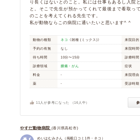
り長くはないとのこと。私には仕事もあるし入院
と。そこで先生が預かってくれて最後まで看取っ
のことを考えてくれる先生です。
私が動物ならこの病院に通いたいと思います^ ^
動物の種類
ネコ
《雑種 (ミックス)》
来院目的
予約の有無
なし
来院時間
待ち時間
10分〜15分
診療時間
診療領域
腫瘍・がん
症状
料金
-
来院理由
薬
-
受診時期
11
人が参考になった （
16
人中）
参
やすだ動物病院
(香川県高松市)
めいはむみさん（掲載口コミ1件・ネコ）