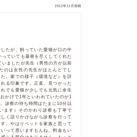
2012年11月投稿
でしたが、飼っていた愛猫が口の中
かっていても最善を尽くしてくれた
ていましたが先生（男性の方が以前
たのは女性の先生がほとんどでし
した。家での様子（環境など）を詳
くれる印象です。正直、見つかった
それでも愛猫が少しでも元気に余生
おかげで1年といわれていたのが1
。診察の待ち時間はたまに10分以
います）そのかわり診察も丁寧で
優しく語りかけながら診察を行って
ます。やはりペットを家族と思って
たいって思いますもんね。料金もい