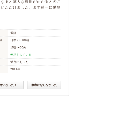
となると莫大な費用がかかるとのこ
ていただけました。まず第一に動物
通院
帯
日中 (9-18時)
15分〜30分
便秘をしている
近所にあった
2011年
考になった！
参考にならなかった