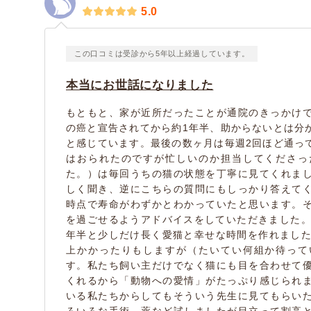
5.0
この口コミは受診から5年以上経過しています。
本当にお世話になりました
もともと、家が近所だったことが通院のきっかけ
の癌と宣告されてから約1年半、助からないとは分
と感じています。最後の数ヶ月は毎週2回ほど通っ
はおられたのですが忙しいのか担当してくださっ
た。）は毎回うちの猫の状態を丁寧に見てくれま
しく聞き、逆にこちらの質問にもしっかり答えて
時点で寿命がわずかとわかっていたと思います。
を過ごせるようアドバイスをしていただきました。
年半と少しだけ長く愛猫と幸せな時間を作れました
上かかったりもしますが（たいてい何組か待って
す。私たち飼い主だけでなく猫にも目を合わせて
くれるから「動物への愛情」がたっぷり感じられ
いる私たちからしてもそういう先生に見てもらい