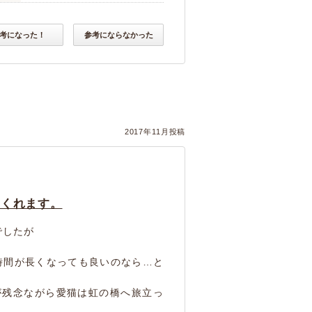
考になった！
参考にならなかった
2017年11月投稿
てくれます。
でしたが
時間が長くなっても良いのなら…と
が残念ながら愛猫は虹の橋へ旅立っ