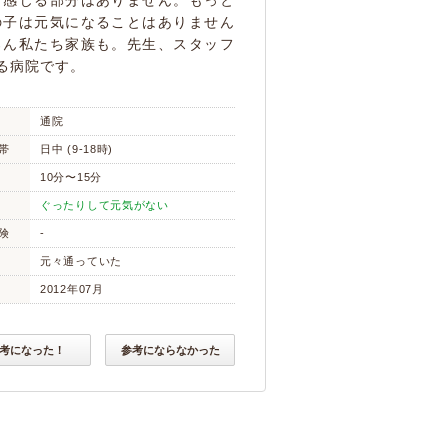
と感じる部分はありません。もっと
の子は元気になることはありません
ろん私たち家族も。先生、スタッフ
る病院です。
通院
帯
日中 (9-18時)
10分〜15分
ぐったりして元気がない
険
-
元々通っていた
2012年07月
考になった！
参考にならなかった