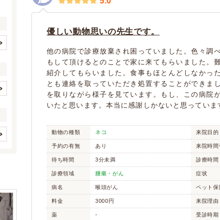
5.0
優しい動物思いの先生です。
他の病院で診療放棄され困っていました。色々調
北海道
岩手県
(19)
(2)
もして頂けるとのことで家に来てもらいました。
宮城県
秋田県
(10)
(1)
紹介してもらいました。食事もほとんどしなかっ
福島県
茨城県
とも連絡を取っていただき処置することができま
(2)
(9)
を取りながら様子を見ています。もし、この病院
栃木県
群馬県
(3)
(4)
イヌ
ネコ
(8)
(6)
いたと思います。本当に感謝しかないと思っていま
埼玉県
千葉県
(23)
(23)
ハムスター
(0)
(1)
東京都
神奈川県
(68)
(41)
(0)
(0)
動物の種類
ネコ
来院目的
新潟県
富山県
(1)
(1)
(0)
(0)
歯と口腔系疾患
眼科系疾患
予約の有無
あり
来院時間
(3)
(5)
石川県
福井県
(1)
(1)
(0)
(0)
皮膚系疾患
脳・神経系疾患
待ち時間
3分未満
診療時間
(1)
(1)
山梨県
岐阜県
(1)
(10)
(0)
(0)
循環器系疾患
呼吸器系疾患
診療領域
腫瘍・がん
症状
(5)
(3)
静岡県
愛知県
(5)
(28)
(0)
(0)
消化器系疾患
肝・胆・すい臓系疾患
病名
喉頭がん
ペット保
(8)
三重県
滋賀県
(8)
(4)
(5)
(0)
(0)
料金
3000円
来院理由
京都府
大阪府
(6)
(31)
腎・泌尿器系疾患
(9)
(0)
(0)
薬
-
受診時期