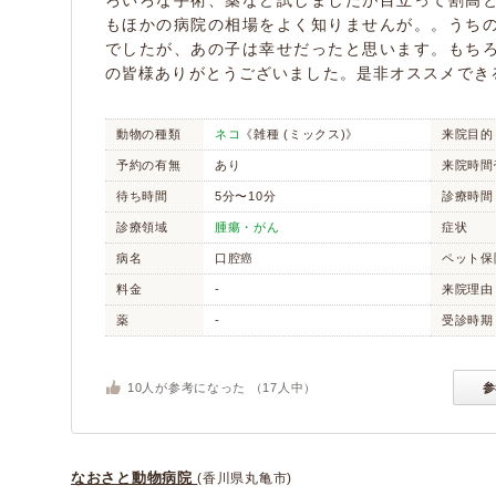
ろいろな手術、薬など試しましたが目立って割高
もほかの病院の相場をよく知りませんが。。うち
でしたが、あの子は幸せだったと思います。もち
の皆様ありがとうございました。是非オススメでき
動物の種類
ネコ
《雑種 (ミックス)》
来院目的
予約の有無
あり
来院時間
待ち時間
5分〜10分
診療時間
診療領域
腫瘍・がん
症状
病名
口腔癌
ペット保
料金
-
来院理由
薬
-
受診時期
10
人が参考になった （
17
人中）
参
なおさと動物病院
(香川県丸亀市)