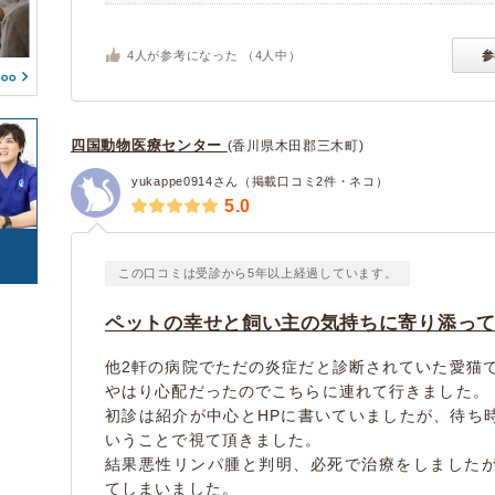
兵庫県
和歌山県
(21)
(1)
血液・免疫系疾患
フィンチ
インコ/オウム
(3)
(0)
(0)
(0)
島根県
岡山県
(1)
(1)
整形外科系疾患
アヒル
鶏
(2)
(0)
(0)
(0)
4
人が参考になった （
4
人中）
参
広島県
山口県
(13)
(3)
生殖器系疾患
ガチョウ
カモ
(2)
(0)
(0)
(0)
徳島県
愛媛県
(4)
(4)
腫瘍・がん
(0)
(6)
(0)
高知県
福岡県
(2)
(14)
カエル
サンショウウオ/イモ
(0)
(0)
(0)
四国動物医療センター
(香川県木田郡三木町)
リ
長崎県
熊本県
(0)
(2)
(1)
けが・その他
(0)
(22)
yukappe0914さん（掲載口コミ2件・ネコ）
鹿児島県
(0)
(1)
5.0
トカゲ/ヤモリ/カメレ
カメ
(0)
オン
(0)
ヘビ
(0)
この口コミは受診から5年以上経過しています。
(0)
(0)
ペットの幸せと飼い主の気持ちに寄り添っ
豚
牛
(0)
(0)
ヤギ
羊
(0)
(0)
他2軒の病院でただの炎症だと診断されていた愛猫
やはり心配だったのでこちらに連れて行きました。
(0)
初診は紹介が中心とHPに書いていましたが、待ち
いうことで視て頂きました。
結果悪性リンパ腫と判明、必死で治療をしました
てしまいました。