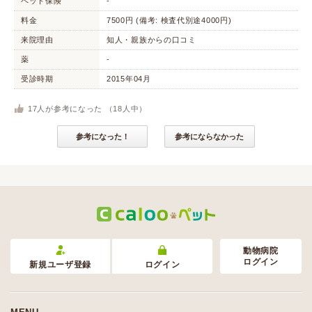
ペット保険
-
料金
7500円 (備考: 検査代別途4000円)
来院理由
知人・親族からの口コミ
薬
-
受診時期
2015年04月
17
人が参考になった （
18
人中）
参考になった！
参考にならなかった
動物病院
ログイン
新規ユーザ登録
ログイン