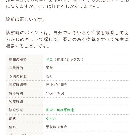
になりますが、そこは任せるしかありません。
診断は正しいです。
診察時のポイントは、自分でいろいろな症状を観察してあ
らかじめネットで探して、疑いのある病気をすべて先生に
相談すること、です。
動物の種類
ネコ
《雑種 (ミックス)》
来院目的
通院
予約の有無
なし
来院時間帯
日中 (9-18時)
待ち時間
15分〜30分
診療時間
-
診療領域
血液・免疫系疾患
症状
やせた
病名
甲状腺亢進症