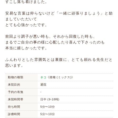
すこし落ち着けました。
安易な言葉は仰らないけど「一緒に頑張りましょう」と励
ましていただいて
とても心強かったです。
前回より調子が悪い時も、それから回復した時も、
まるでご自分の事の様に心配したり喜んで下さったのも
本当に嬉しかったです。
ふんわりとした雰囲気とは裏腹に、とても頼れる先生だと
思います。
動物の種類
ネコ
《雑種 (ミックス)》
来院目的
通院
予約の有無
-
来院時間帯
日中 (9-18時)
待ち時間
5分〜10分
診療時間
5分〜10分