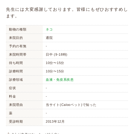
先生には大変感謝しております。皆様にもぜひおすすめし
ます。
動物の種類
ネコ
来院目的
通院
予約の有無
-
来院時間帯
日中 (9-18時)
待ち時間
10分〜15分
診療時間
10分〜15分
診療領域
血液・免疫系疾患
症状
-
料金
-
来院理由
当サイト(Calooペット)で知った
薬
-
受診時期
2013年12月