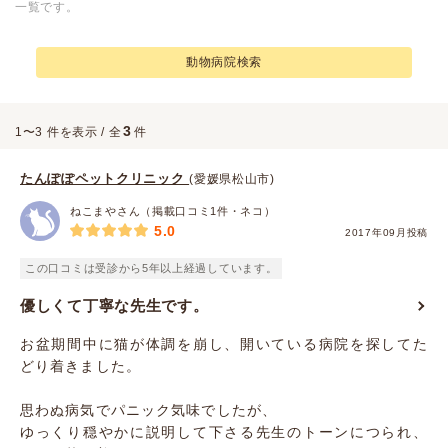
一覧です。
動物病院検索
3
1〜3 件を表示 / 全
件
たんぽぽペットクリニック
(愛媛県松山市)
ねこまやさん（掲載口コミ1件・ネコ）
5.0
2017年09月投稿
この口コミは受診から5年以上経過しています。
優しくて丁寧な先生です。
お盆期間中に猫が体調を崩し、開いている病院を探してた
どり着きました。
思わぬ病気でパニック気味でしたが、
ゆっくり穏やかに説明して下さる先生のトーンにつられ、