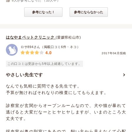
8
人が参考になった （
10
人中）
参考になった！
参考にならなかった
はなやまペットクリニック
(愛媛県松山市)
ロサ894さん（掲載口コミ6件・ネコ）
4.0
2017年04月投稿
この口コミは受診から5年以上経過しています。
やさしい先生です
なんでも気軽に質問できる先生です。
予算が無ければそれなりの検査にしてもらえます。
診察室が玄関からオープンルームなので、犬や猫が暴れて
逃げると大変だなーとヒヤヒヤしますが、いまのところ大
丈夫です。
採血室が奥の別室にあるので、飼い主から見えなくて心配