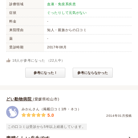
診療領域
血液・免疫系疾患
症状
ぐったりして元気がない
料金
-
来院理由
知人・親族からの口コミ
薬
-
受診時期
2017年08月
18
人が参考になった （
22
人中）
参考になった！
参考にならなかった
どい動物病院
(愛媛県松山市)
みかんさん（掲載口コミ1件・ネコ）
5.0
2014年01月投稿
この口コミは受診から5年以上経過しています。