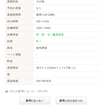
来院目的
その他
予約の有無
なし
来院時間帯
夜間 (18-22時)
待ち時間
5分〜10分
診療時間
15分〜30分
診療領域
肝・胆・すい臓系疾患
症状
吐く
病名
急性膵炎
ペット保険
-
料金
-
来院理由
当サイト(Calooペット)で知った
薬
-
受診時期
2017年03月
22
人が参考になった （
25
人中）
参考になった！
参考にならなかった