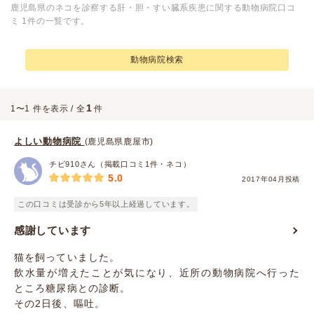
鹿児島県のネコを診察する肝・胆・すい臓系疾患に関する動物病院口コ
ミ 1件の一覧です。
動物病院検索
1
1〜1 件を表示 / 全
件
よしい動物病院
(鹿児島県鹿屋市)
チビ910さん（掲載口コミ1件・ネコ）
5.0
2017年04月投稿
この口コミは受診から5年以上経過しています。
感謝しています
猫を飼っていました。
飲水量が増えたことが気になり、近所の動物病院へ行った
ところ糖尿病との診断。
その2日後、嘔吐。