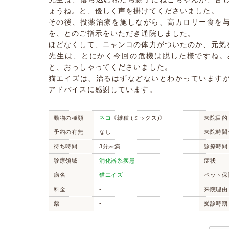
ょうね。と、優しく声を掛けてくださいました。
その後、投薬治療を施しながら、高カロリー食を
を、とのご指示をいただき通院しました。
ほどなくして、ニャンコの体力がついたのか、元気
先生は、とにかく今回の危機は脱した様ですね。
と、おっしゃってくださいました。
猫エイズは、治るはずなどないとわかっています
アドバイスに感謝しています。
動物の種類
ネコ
《雑種 (ミックス)》
来院目的
予約の有無
なし
来院時間
待ち時間
3分未満
診療時間
診療領域
消化器系疾患
症状
病名
猫エイズ
ペット保
料金
-
来院理由
薬
-
受診時期