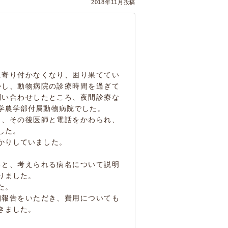
2018年11月投稿
に寄り付かなくなり、困り果ててい
かし、動物病院の診療時間を過ぎて
問い合わせしたところ、夜間診療な
学農学部付属動物病院でした。
り、その後医師と電話をかわられ、
した。
かりしていました。
ると、考えられる病名について説明
りました。
た。
細報告をいただき、費用についても
きました。