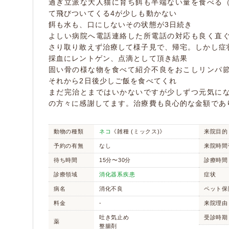
過ぎ立派な大人猫に育ち餌も半端ない量を食べる
て飛びついてくる4が少しも動かない
餌も水も、口にしないその状態が3日続き
よしい病院へ電話連絡した所電話の対応も良く直
さり取り敢えず治療して様子見で、帰宅。しかし症
採血にレントゲン、点滴として頂き結果
固い骨の様な物を食べて紹介不良をおこしリンパ
それから2日後少しご飯を食べてくれ
まだ完治とまではいかないですが少しずつ元気に
の方々に感謝してます。治療費も良心的な金額であ
動物の種類
ネコ
《雑種 (ミックス)》
来院目的
予約の有無
なし
来院時間
待ち時間
15分〜30分
診療時間
診療領域
消化器系疾患
症状
病名
消化不良
ペット保
料金
-
来院理由
吐き気止め
受診時期
薬
整腸剤