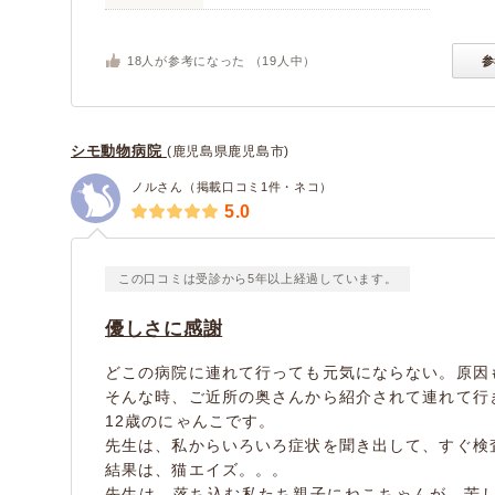
18
人が参考になった （
19
人中）
参
シモ動物病院
(鹿児島県鹿児島市)
ノルさん（掲載口コミ1件・ネコ）
5.0
この口コミは受診から5年以上経過しています。
優しさに感謝
どこの病院に連れて行っても元気にならない。原因
そんな時、ご近所の奥さんから紹介されて連れて行
12歳のにゃんこです。
先生は、私からいろいろ症状を聞き出して、すぐ検
結果は、猫エイズ。。。
先生は、落ち込む私たち親子にねこちゃんが、苦