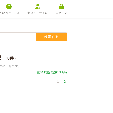
alooペットとは
新規ユーザ登録
ログイン
検索する
患
（8件）
件の一覧です。
動物病院検索
(13件)
1
2