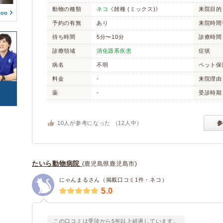
奈良県
和歌山県
(8)
(5)
生殖器系疾患
動物の種類
ネコ
《雑種 (ミックス)》
感染症系疾患
来院目的
ガチョウ
カモ
(2)
(4)
(0)
(0)
鳥取県
島根県
(2)
(3)
寄生虫
予約の有無
あり
腫瘍・がん
来院時間
(1)
(1)
(0)
岡山県
広島県
(15)
(22)
待ち時間
5分〜10分
診療時間
カエル
サンショウウオ/イモ
(0)
(0)
(0)
リ
山口県
徳島県
(0)
(6)
(7)
診療領域
消化器系疾患
けが・その他
症状
(0)
(36)
香川県
愛媛県
(0)
(8)
(14)
病名
不明
ペット保
トカゲ/ヤモリ/カメレ
カメ
高知県
福岡県
(0)
(3)
(45)
料金
-
来院理由
オン
(0)
佐賀県
長崎県
(2)
(5)
薬
-
受診時期
ヘビ
(0)
熊本県
大分県
(7)
(7)
(0)
(0)
宮崎県
沖縄県
(5)
(7)
10
人が参考になった （
12
人中）
参
豚
牛
(0)
(0)
ヤギ
羊
(0)
(0)
(0)
たいら動物病院
(鹿児島県鹿児島市)
にゃんまるさん（掲載口コミ1件・ネコ）
5.0
この口コミは受診から5年以上経過しています。