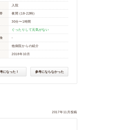
入院
帯
夜間 (18-22時)
30分〜1時間
ぐったりして元気がない
険
-
他病院からの紹介
2018年10月
考になった！
参考にならなかった
2017年11月投稿