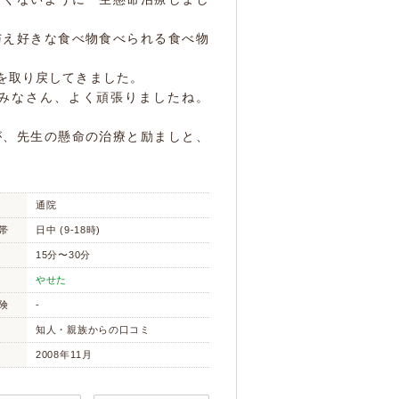
与え好きな食べ物食べられる食べ物
を取り戻してきました。
みなさん、よく頑張りましたね。
が、先生の懸命の治療と励ましと、
通院
帯
日中 (9-18時)
15分〜30分
やせた
険
-
知人・親族からの口コミ
2008年11月