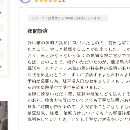
5.0
この口コミは受診から5年以上経過しています。
北海道
青森県
(56)
(5)
岩手県
宮城県
(4)
(27)
夜間診療
秋田県
山形県
(4)
(2)
飼い猫の体調の異変に気づいたものの、何日も家
福島県
茨城県
(6)
(14)
イヌ
ネコ
(7)
(8)
たところ、やっと捕獲することが出来ました。し
栃木県
群馬県
(11)
(19)
おり、何とかならないか近くの動物病院に電話で
(0)
(0)
埼玉県
千葉県
(72)
(69)
らば、とのことで、紹介いただいたのが、鹿児島大
フェレット
(0)
(1)
電話をしたところ、来院の際の持参物の説明があ
東京都
神奈川県
(175)
(111)
シマリス
(1)
(0)
歯と口腔系疾患
眼科系疾患
症状を伝えたところ、すぐに受診するよう言われま
(4)
(2)
新潟県
富山県
(7)
(5)
フクロモモンガ
(1)
(0)
予約が必要な為、駐車場入口のセキュリティもしっ
皮膚系疾患
(5)
(0)
石川県
福井県
(10)
(4)
その後病院受付で受付を済ませました。
(0)
(0)
循環器系疾患
呼吸器系疾患
(3)
(6)
山梨県
長野県
医師に診察いただく際、症状や経過などを説明す
(8)
(9)
(0)
(0)
消化器系疾患
肝・胆・すい臓系疾患
(8)
があり、検査方法等についてとても丁寧な説明があ
岐阜県
静岡県
(17)
(25)
(1)
(0)
(0)
検査に時間が掛かるので、入院することになりまし
愛知県
三重県
(63)
(12)
腎・泌尿器系疾患
内分泌代謝系疾患
鳥
(13)
(1)
(1)
検査結果、経過、治療方針についてもその都度詳
滋賀県
京都府
(6)
(15)
説明をしていただき、とても丁寧なご対応をいただ
血液・免疫系疾患
フィンチ
インコ/オウム
(2)
(0)
(0)
(0)
大阪府
兵庫県
(77)
(49)
整形外科系疾患
アヒル
鶏
(4)
(0)
(0)
(0)