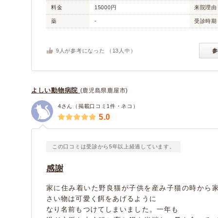
料金
15000円
来院理由
薬
-
受診時期
9
人が参考になった （
13
人中）
参
よしい動物病院
(鹿児島県鹿屋市)
4さん（掲載口コミ1件・ネコ）
5.0
この口コミは受診から5年以上経過しています。
感謝
家に住み着いた野良猫が子供を産み子猫の時から
さい物は可愛く餌をあげるように
なり名前もつけてしまいました。一年も