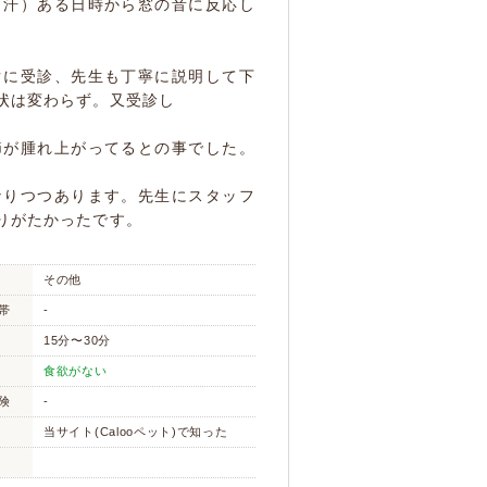
（汗）ある日時から窓の音に反応し
ぐに受診、先生も丁寧に説明して下
状は変わらず。又受診し
節が腫れ上がってるとの事でした。
なりつつあります。先生にスタッフ
りがたかったです。
その他
帯
-
15分〜30分
食欲がない
険
-
当サイト(Calooペット)で知った