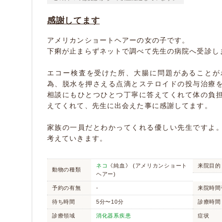
感謝してます
アメリカンショートヘアーの女の子です。
下痢が止まらずネットで調べて先生の病院へ受診し
エコー検査を受けた所、大腸に問題があることが
為、脱水を押さえる点滴とステロイドの投与治療
相談にもひとつひとつ丁寧に答えてくれて体の負
えてくれて、先生に出会えた事に感謝してます。
家族の一員だとわかってくれる優しい先生ですよ
考えていきます。
ネコ
《純血》 (アメリカンショート
来院目的
動物の種類
ヘアー)
予約の有無
-
来院時間
待ち時間
5分〜10分
診療時間
診療領域
消化器系疾患
症状