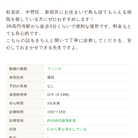
杉並区、中野区、新宿区にお住まいで鳥も診てもらえる病
院を探している方にぜひおすすめします！
JR高円寺駅から徒歩3分くらいで便利な場所です。料金もと
ても良心的です。
こちらの話をきちんと聞いて丁寧に診察してくださる、安
心しておまかせできる先生ですよ。
動物の種類
フィンチ
来院目的
通院
予約の有無
なし
来院時間帯
日中 (9-18時)
待ち時間
3分未満
診療時間
10分〜15分
診療領域
内分泌代謝系疾患
症状
口から変な音がしている
料金
-