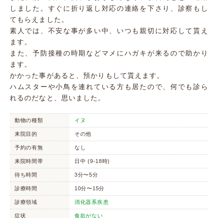
しました。すぐに折り返し対応の連絡を下さり、診察もし
てもらえました。
素人では、不安な事が多い中、いつも親切に対応して貰え
ます。
また、予防接種の時期などマメにハガキが来るので助かり
ます。
かかった事があると、預かりもして貰えます。
ハムスターや小鳥を連れている方も居たので、何でも診ら
れるのだなと、思いました。
動物の種類
イヌ
来院目的
その他
予約の有無
なし
来院時間帯
日中 (9-18時)
待ち時間
3分〜5分
診療時間
10分〜15分
診療領域
消化器系疾患
症状
食欲がない