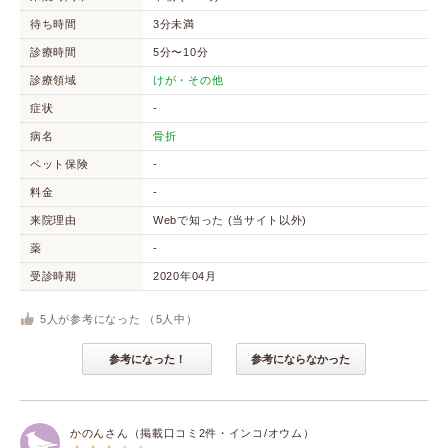
待ち時間
3分未満
診療時間
5分〜10分
診療領域
けが・その他
症状
-
病名
骨折
ペット保険
-
料金
-
来院理由
Webで知った (当サイト以外)
薬
-
受診時期
2020年04月
5
人が参考になった （
5
人中）
参考になった！
参考にならなかった
かのんさん（掲載口コミ2件・インコ/オウム）