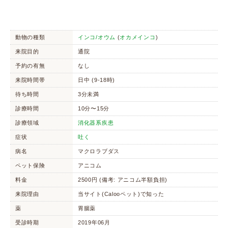
動物の種類
インコ/オウム
(
オカメインコ
)
来院目的
通院
予約の有無
なし
来院時間帯
日中 (9-18時)
待ち時間
3分未満
診療時間
10分〜15分
診療領域
消化器系疾患
症状
吐く
病名
マクロラブダス
ペット保険
アニコム
料金
2500円 (備考: アニコム半額負担)
来院理由
当サイト(Calooペット)で知った
薬
胃腸薬
受診時期
2019年06月