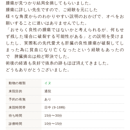
腫瘍が見つかり結局全摘してもらいました。
腫瘍に詳しい先生ですので、ご経験を元にした
様々な角度からのわかりやすい説明のおかげで、オペをお
願いすることに迷いはありませんでした。
「おそらく良性の腫瘍ではないかと考えられるが、何もせ
ず残した場合に破裂する可能性がある」との説明を受けま
したし、実際私の先代愛犬も肝臓の良性腫瘍が破裂してし
まった為に貧血になり亡くなったという経験もあったの
で 脾臓摘出は殆ど即決でした。
術後の経過も良好で抜糸の跡もほぼ消えてきました。
どうもありがとうございました。
動物の種類
イヌ
来院目的
通院
予約の有無
あり
来院時間帯
日中 (9-18時)
待ち時間
15分〜30分
診療時間
10分〜15分