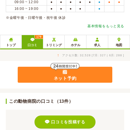
09:00 ~ 12:00
●
●
●
●
●
●
●
●
16:00 ~ 19:00
●
●
●
●
●
※金曜午後・日曜午後・祝午後 休診
基本情報をもっと見る
179
トップ
口コミ
トリミング
ホテル
求人
地図
↑
アクセス数: 32,528 [7月: 327 | 6月: 288 ]
ネット予約
この動物病院の口コミ（13件）
口コミを投稿する