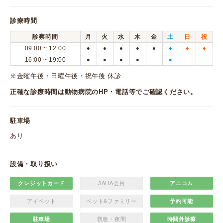
診療時間
診察時間
月
火
水
木
金
土
日
祝
09:00 ~ 12:00
●
●
●
●
●
●
●
●
16:00 ~ 19:00
●
●
●
●
●
※金曜午後・日曜午後・祝午後 休診
正確な診療時間は動物病院のHP・電話等でご確認ください。
駐車場
あり
設備・取り扱い
クレジットカード
JAHA会員
アニコム
アイペット
ペット&ファミリー
予約可能
駐車場
救急・夜間
時間外診療