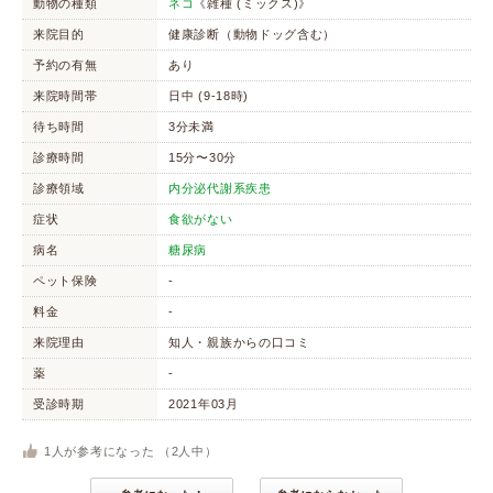
動物の種類
ネコ
《雑種 (ミックス)》
来院目的
健康診断（動物ドッグ含む）
予約の有無
あり
来院時間帯
日中 (9-18時)
待ち時間
3分未満
診療時間
15分〜30分
診療領域
内分泌代謝系疾患
症状
食欲がない
病名
糖尿病
ペット保険
-
料金
-
来院理由
知人・親族からの口コミ
薬
-
受診時期
2021年03月
1
人が参考になった （
2
人中）