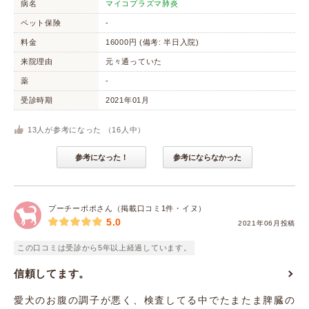
病名
マイコプラズマ肺炎
ペット保険
-
料金
16000円 (備考: 半日入院)
来院理由
元々通っていた
薬
-
受診時期
2021年01月
13
人が参考になった （
16
人中）
参考になった！
参考にならなかった
プーチーポポさん（掲載口コミ1件・イヌ）
5.0
2021年06月投稿
この口コミは受診から5年以上経過しています。
信頼してます。
愛犬のお腹の調子が悪く、検査してる中でたまたま脾臓の