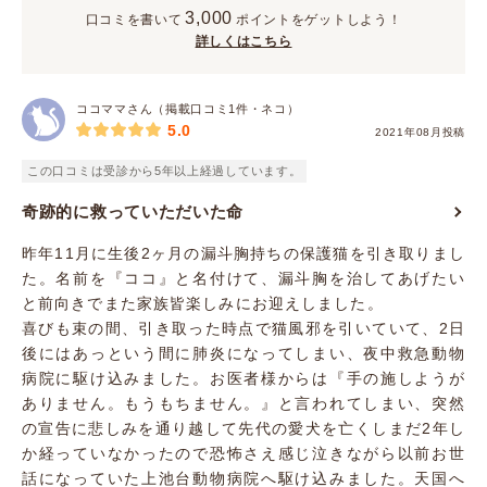
3,000
口コミを書いて
ポイント
をゲットしよう！
詳しくはこちら
ココママさん（掲載口コミ1件・ネコ）
5.0
2021年08月投稿
この口コミは受診から5年以上経過しています。
奇跡的に救っていただいた命
昨年11月に生後2ヶ月の漏斗胸持ちの保護猫を引き取りまし
た。名前を『ココ』と名付けて、漏斗胸を治してあげたい
と前向きでまた家族皆楽しみにお迎えしました。
喜びも束の間、引き取った時点で猫風邪を引いていて、2日
後にはあっという間に肺炎になってしまい、夜中救急動物
病院に駆け込みました。お医者様からは『手の施しようが
ありません。もうもちません。』と言われてしまい、突然
の宣告に悲しみを通り越して先代の愛犬を亡くしまだ2年し
か経っていなかったので恐怖さえ感じ泣きながら以前お世
話になっていた上池台動物病院へ駆け込みました。天国へ