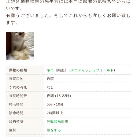
上池台動物病院の先生方には本当に感謝の気持ちでいっぱ
いです。
有難うございました。そしてこれからも宜しくお願い致し
ます。
動物の種類
ネコ
《純血》 (
スコティッシュフォールド
)
来院目的
通院
予約の有無
なし
来院時間帯
夜間 (18-22時)
待ち時間
5分〜10分
診療時間
2時間以上
診療領域
呼吸器系疾患
症状
咳をする