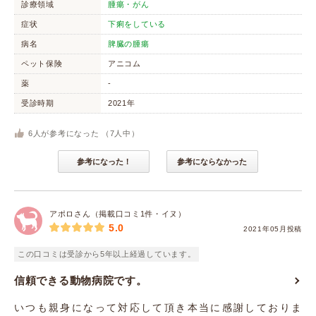
診療領域
腫瘍・がん
症状
下痢をしている
病名
脾臓の腫瘍
ペット保険
アニコム
薬
-
受診時期
2021年
6
人が参考になった （
7
人中）
参考になった！
参考にならなかった
アポロさん（掲載口コミ1件・イヌ）
5.0
2021年05月投稿
この口コミは受診から5年以上経過しています。
信頼できる動物病院です。
いつも親身になって対応して頂き本当に感謝しておりま