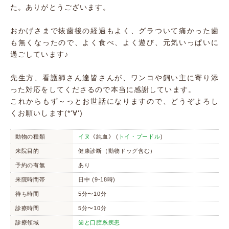
た。ありがとうございます。
おかげさまで抜歯後の経過もよく、グラついて痛かった歯
も無くなったので、よく食べ、よく遊び、元気いっぱいに
過ごしています♪
先生方、看護師さん達皆さんが、ワンコや飼い主に寄り添
った対応をしてくださるので本当に感謝しています。
これからもず～っとお世話になりますので、どうぞよろし
くお願いします(*‘∀‘)
動物の種類
イヌ
《純血》 (
トイ・プードル
)
来院目的
健康診断（動物ドッグ含む）
予約の有無
あり
来院時間帯
日中 (9-18時)
待ち時間
5分〜10分
診療時間
5分〜10分
診療領域
歯と口腔系疾患