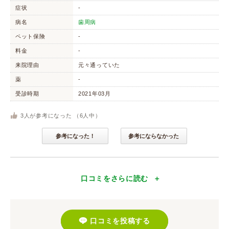
症状
-
病名
歯周病
ペット保険
-
料金
-
来院理由
元々通っていた
薬
-
受診時期
2021年03月
3
人が参考になった （
6
人中）
参考になった！
参考にならなかった
口コミをさらに読む
口コミを投稿する