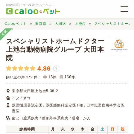
動物病院口コミ検索 カルーペット
Calooペット
東京都
大田区
上池台
スペシャリストホーム
公式
スペシャリストホームドクター
上池台動物病院グループ 大田本
院
動物病院検索
4.86
？
13
166
飼い主の声
179
件：
件
件
口コミ検索
東京都大田区上池台5-38-2
Calooペットとは？
イヌ / ネコ
獣医循環器認定医 / 獣医腫瘍科認定医 II種 / 日本獣医皮膚科学会認
定医
口コミ投稿
歯と口腔系疾患 / 整形外科系疾患 / 腫瘍・がん
診察時間
月
火
水
木
金
土
日
祝