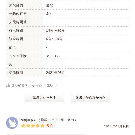
来院目的
通院
予約の有無
あり
来院時間帯
-
待ち時間
15分〜30分
診療時間
5分〜10分
病名
-
ペット保険
アニコム
薬
-
受診時期
2021年05月
3
人が参考になった （
3
人中）
参考になった！
参考にならなかった
shiguさん（掲載口コミ1件・ネコ）
5.0
2021年03月投稿