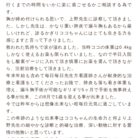
行くまでの時間をいかに楽に過ごせるかご相談する為で
す。
胸が締め付けられる思いで、上野先生に診察して頂きまし
た。しかし先生は、かなり重い肺炎で漏斗胸もあるから厳
しいけれど、診るかぎりココちゃんにはとても生きる力を
感じますと言って下さりました。
救われた気持ちで涙が溢れました。当時ココの体重は0.4kg
しかなく使えるお薬も限られていました。なので半日入院
をし酸素ゲージに入れて頂き慎重にお薬を選んで頂きなが
ら、注射治療をして頂きました。
年末年始も含めて毎日毎日先生方看護師さんが献身的な治
療と看護をしてくださったお陰で、肺炎も落ち着き体重も
増え、漏斗胸手術が可能なギリギリ5ヶ月で手術を無事終え
る事が出来、この8月で1歳を迎える事が出来ました。
今では昨年からは想像出来ない程毎日元気に過ごしていま
す。
この奇跡のような出来事はココちゃんの生命力と何より上
野先生の細やかな診断と的確な治療、深い動物に対する愛
情の他無いと思っています。