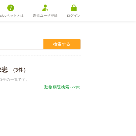
alooペットとは
新規ユーザ登録
ログイン
検索する
疾患
（3件）
3件の一覧です。
動物病院検索
(22件)