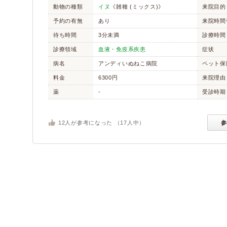
動物の種類
イヌ
《雑種 (ミックス)》
来院目的
予約の有無
あり
来院時間
待ち時間
3分未満
診療時間
診療領域
血液・免疫系疾患
症状
病名
アンディいぬねこ病院
ペット保
料金
6300円
来院理由
薬
-
受診時期
12
人が参考になった （
17
人中）
参