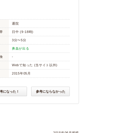
通院
帯
日中 (9-18時)
3分〜5分
鼻血が出る
険
-
Webで知った (当サイト以外)
2015年05月
考になった！
参考にならなかった
2015年06月投稿