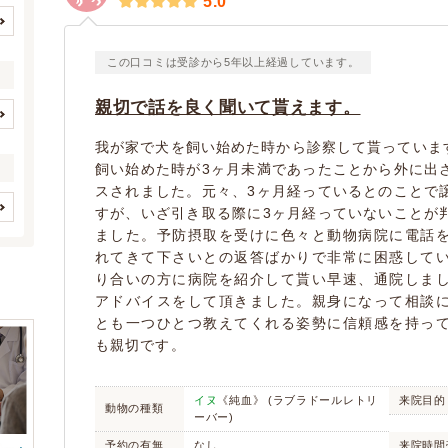
5.0
北海道
青森県
(7)
(1)
この口コミは受診から5年以上経過しています。
宮城県
福島県
(3)
(2)
栃木県
群馬県
(2)
(3)
親切で話を良く聞いて貰えます。
埼玉県
千葉県
(18)
(15)
イヌ
ネコ
(3)
(6)
我が家で犬を飼い始めた時から診察して貰っていま
東京都
神奈川県
(34)
(31)
飼い始めた時が3ヶ月未満であったことから外に出
(0)
(0)
新潟県
石川県
(2)
(1)
スされました。元々、3ヶ月経っているとのことで
(0)
(0)
すが、いざ引き取る際に3ヶ月経っていないことが
福井県
長野県
(2)
(1)
(0)
(0)
歯と口腔系疾患
眼科系疾患
ました。予防摂取を受けに色々と動物病院に電話
(6)
(10)
岐阜県
静岡県
(5)
(8)
(0)
(0)
れてきて下さいとの返答ばかりで非常に困惑して
皮膚系疾患
脳・神経系疾患
(27)
(7)
愛知県
三重県
(15)
(2)
デグー
り合いの方に病院を紹介して貰い早速、通院しま
(1)
(0)
循環器系疾患
呼吸器系疾患
(8)
(14)
滋賀県
京都府
アドバイスをして頂きました。親身になって相談
(3)
(7)
(0)
(0)
消化器系疾患
肝・胆・すい臓系疾患
(37)
とも一つひとつ教えてくれる姿勢に信頼感を持っ
大阪府
兵庫県
(28)
(10)
(11)
(0)
(0)
も親切です。
奈良県
鳥取県
(2)
(1)
腎・泌尿器系疾患
内分泌代謝系疾患
(11)
(2)
(0)
岡山県
広島県
(5)
(8)
血液・免疫系疾患
筋肉系疾患
フィンチ
インコ/オウム
(3)
(1)
(0)
(0)
イヌ
《純血》 (ラブラドールレトリ
来院目的
山口県
動物の種類
徳島県
(2)
(2)
整形外科系疾患
耳系疾患
アヒル
ーバー)
鶏
(11)
(9)
(0)
(0)
香川県
愛媛県
(7)
(1)
生殖器系疾患
感染症系疾患
ガチョウ
予約の有無
なし
カモ
来院時間
(4)
(1)