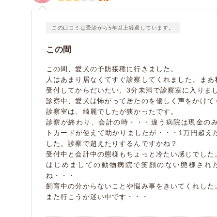
この口コミは受診から5年以上経過しています。
この間
この間、愛犬の予防接種に行きました。
人はあまり居なくてすぐ診察してくれました。まあ
受付してからだいたい、3分未満で診察室に入りま
診察中、愛犬は怖がって居たのを優しく声をかけて
診察室は、綺麗でしたが狭かったです。
診察が終わり、会計の時・・・違う病院は現金の
トカードが使えて助かりましたが・・・1万円超え
した。診察で超えたりするんですかね？
受付中と会計中の態様もちょっと冷たい感じでした
はじめましての動物病院で笑顔のない態様され
ね・・・
飼育中の分からないことや悩み事をきいてくれした
また行こうか迷い中です・・・