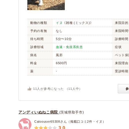
動物の種類
イヌ
《雑種 (ミックス)》
来院目的
予約の有無
なし
来院時間
待ち時間
5分〜10分
診療時間
診療領域
血液・免疫系疾患
症状
病名
風邪
ペット保
料金
6500円
来院理由
薬
-
受診時期
11
人が参考になった （
11
人中）
参
アンディいぬねこ病院
(茨城県取手市)
Caloouser65308さん（掲載口コミ2件・イヌ）
3.0