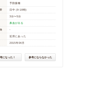
予防接種
帯
日中 (9-18時)
3分〜5分
鼻血が出る
険
-
近所にあった
2015年04月
考になった！
参考にならなかった