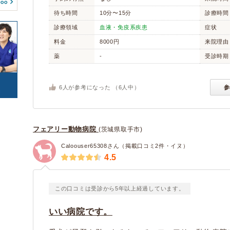
(0)
(0)
高知県
福岡県
(1)
(7)
寄生虫
腫瘍・がん
待ち時間
10分〜15分
診療時間
(5)
(15)
(0)
佐賀県
長崎県
(2)
(3)
中毒
心の病気
カエル
診療領域
血液・免疫系疾患
サンショウウオ/イモ
症状
(1)
(1)
(0)
リ
熊本県
大分県
(0)
(1)
(3)
けが・その他
料金
8000円
来院理由
(0)
(59)
宮崎県
鹿児島県
(0)
(4)
(3)
薬
-
受診時期
トカゲ/ヤモリ/カメレ
カメ
(0)
オン
(0)
6
人が参考になった （
6
人中）
参
ヘビ
(0)
(0)
(0)
豚
牛
(0)
(0)
フェアリー動物病院
(茨城県取手市)
ヤギ
羊
(0)
(0)
Caloouser65308さん（掲載口コミ2件・イヌ）
(0)
4.5
この口コミは受診から5年以上経過しています。
いい病院です。