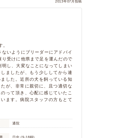
2013年07月投稿
す。
さないようにブリーダーにアドバイ
譲り受けに他県まで足を運んだので
判明し、大変なことになってしまい
をしましたが、もう少ししてから連
いました。近所の犬を飼っている知
したが、非常に親切に、且つ適切な
にのって頂き、心配に感じていたこ
ています。病院スタッフの方もとて
通院
帯
日中 (9-18時)