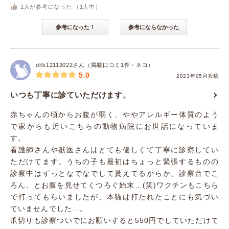
1
人が参考になった （
1
人中）
参考になった！
参考にならなかった
difk12112022さん（掲載口コミ1件・ネコ）
5.0
2023年05月投稿
いつも丁寧に診ていただけます。
赤ちゃんの頃からお腹が弱く、ややアレルギー体質のよう
で家からも近いこちらの動物病院にお世話になっていま
す。
看護師さんや獣医さんはとても優しくて丁寧に診察してい
ただけてます。うちの子も最初はちょっと緊張するものの
診察中はずっとなでなでして貰えてるからか、診察台でこ
ろん、とお腹を見せてくつろぐ始末…(笑)ワクチンもこちら
で打ってもらいましたが、本猫は打たれたことにも気づい
ていませんでした…。
爪切りも診察ついでにお願いすると550円でしていただけて