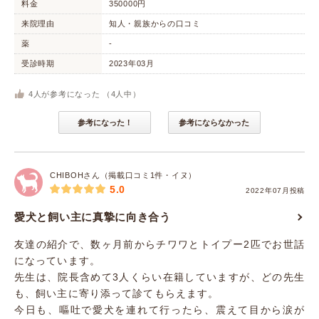
料金
350000円
来院理由
知人・親族からの口コミ
薬
-
受診時期
2023年03月
4
人が参考になった （
4
人中）
参考になった！
参考にならなかった
CHIBOHさん（掲載口コミ1件・イヌ）
5.0
2022年07月投稿
愛犬と飼い主に真摯に向き合う
友達の紹介で、数ヶ月前からチワワとトイプー2匹でお世話
になっています。
先生は、院長含めて3人くらい在籍していますが、どの先生
も、飼い主に寄り添って診てもらえます。
今日も、嘔吐で愛犬を連れて行ったら、震えて目から涙が