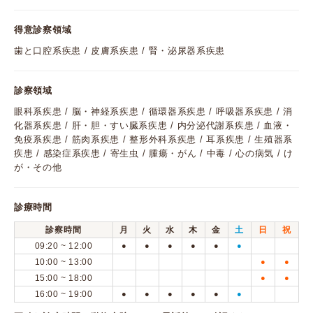
得意診察領域
歯と口腔系疾患 / 皮膚系疾患 / 腎・泌尿器系疾患
診察領域
眼科系疾患 / 脳・神経系疾患 / 循環器系疾患 / 呼吸器系疾患 / 消
化器系疾患 / 肝・胆・すい臓系疾患 / 内分泌代謝系疾患 / 血液・
免疫系疾患 / 筋肉系疾患 / 整形外科系疾患 / 耳系疾患 / 生殖器系
疾患 / 感染症系疾患 / 寄生虫 / 腫瘍・がん / 中毒 / 心の病気 / け
が・その他
診療時間
診察時間
月
火
水
木
金
土
日
祝
09:20 ~ 12:00
●
●
●
●
●
●
10:00 ~ 13:00
●
●
15:00 ~ 18:00
●
●
16:00 ~ 19:00
●
●
●
●
●
●