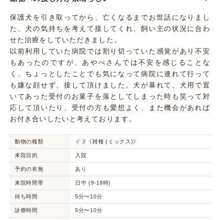
保護犬を引き取ってから、亡くなるまでお世話になりまし
た、犬の気持ちを考えて接してくれ、飼い主の状況に合わ
せた治療をしていただきました。
以前利用していた病院では割り切っていた感覚があり不安
もあったのですが、あやべさんでは不安を感じることな
く、ちょっとしたことでも気になって病院に連れて行って
も嫌な顔せず、接して頂けました。犬が暴れて、犬用で置
いてあった受付のお菓子を落としてしまった時も笑って対
応して頂いたり、受付の方も愛想よく、また機会があれば
お付き合いしたいと考えております。
動物の種類
イヌ
《雑種 (ミックス)》
来院目的
入院
予約の有無
あり
来院時間帯
日中 (9-18時)
待ち時間
5分〜10分
診療時間
5分〜10分