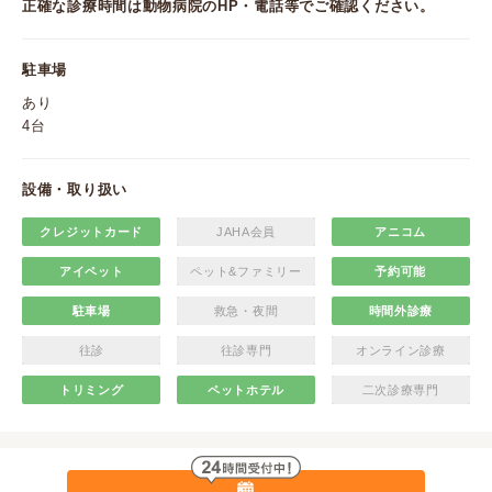
正確な診療時間は動物病院のHP・電話等でご確認ください。
駐車場
あり
4台
設備・取り扱い
クレジットカード
JAHA会員
アニコム
アイペット
ペット&ファミリー
予約可能
駐車場
救急・夜間
時間外診療
往診
往診専門
オンライン診療
トリミング
ペットホテル
二次診療専門