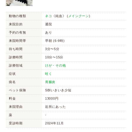
動物の種類
ネコ
《純血》 (
メインクーン
)
来院目的
通院
予約の有無
あり
来院時間帯
早朝 (6-9時)
待ち時間
3分〜5分
診療時間
10分〜15分
診療領域
けが・その他
症状
吐く
病名
胃腸炎
ペット保険
SBIいきいき少短
料金
13000円
来院理由
近所にあった
薬
-
受診時期
2024年11月