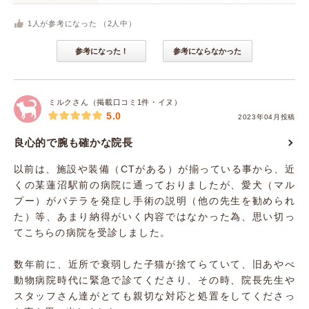
1
人が参考になった （
2
人中）
参考になった！
参考にならなかった
ミルクさん（掲載口コミ1件・イヌ）
5.0
2023年04月投稿
良心的で腕も確かな院長
以前は、施設や装備（CTがある）が揃っている事から、近
くの某蓮沼駅前の病院に通っておりましたが、愛犬（マル
プー）がパテラを発症し手術の説明（他の先生を勧められ
た）等、あまり納得がいく内容ではなかった為、思い切っ
てこちらの病院を受診しました。
数年前に、近所で衰弱した子猫が捨てらていて、旧あやべ
動物病院時代に緊急で診てくださり、その時、院長先生や
スタッフさん達がとても親切な対応と処置をしてくださっ