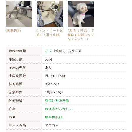
(無事退院)
(パントリーを改
(現在は完治して
造して滑り止め)
傷口も綺麗になく
なりました！)
動物の種類
イヌ
《雑種 (ミックス)》
来院目的
入院
予約の有無
あり
来院時間帯
日中 (9-18時)
待ち時間
3分〜5分
診療時間
10分〜15分
診療領域
整形外科系疾患
症状
歩き方がおかしい
病名
膝蓋骨脱臼
ペット保険
アニコム