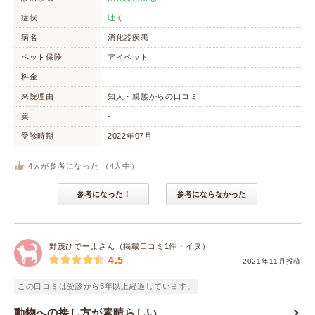
症状
吐く
病名
消化器疾患
ペット保険
アイペット
料金
-
来院理由
知人・親族からの口コミ
薬
-
受診時期
2022年07月
4
人が参考になった （
4
人中）
参考になった！
参考にならなかった
野茂ひでーよさん（掲載口コミ1件・イヌ）
4.5
2021年11月投稿
この口コミは受診から5年以上経過しています。
動物への接し方が素晴らしい