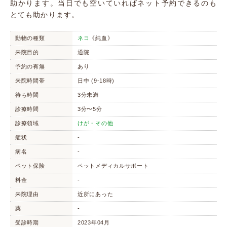
助かります。当日でも空いていればネット予約できるのも
とても助かります。
動物の種類
ネコ
《純血》
来院目的
通院
予約の有無
あり
来院時間帯
日中 (9-18時)
待ち時間
3分未満
診療時間
3分〜5分
診療領域
けが・その他
症状
-
病名
-
ペット保険
ペットメディカルサポート
料金
-
来院理由
近所にあった
薬
-
受診時期
2023年04月