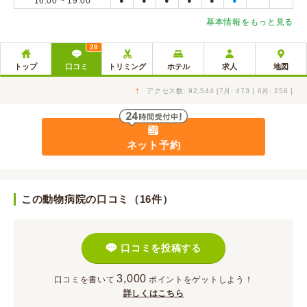
16:00 ~ 19:00
●
●
●
●
●
●
基本情報をもっと見る
28
トップ
口コミ
トリミング
ホテル
求人
地図
↑
アクセス数: 92,544 [7月: 473 | 6月: 256 ]
ネット予約
この動物病院の口コミ（16件）
口コミを投稿する
3,000
口コミを書いて
ポイント
をゲットしよう！
詳しくはこちら