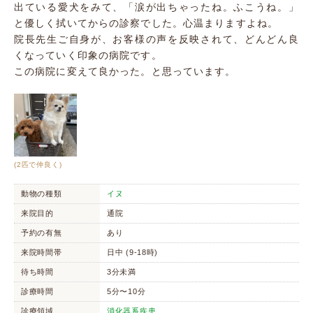
出ている愛犬をみて、「涙が出ちゃったね。ふこうね。」
と優しく拭いてからの診察でした。心温まりますよね。
院長先生ご自身が、お客様の声を反映されて、どんどん良
くなっていく印象の病院です。
この病院に変えて良かった。と思っています。
(2匹で仲良く)
動物の種類
イヌ
来院目的
通院
予約の有無
あり
来院時間帯
日中 (9-18時)
待ち時間
3分未満
診療時間
5分〜10分
診療領域
消化器系疾患