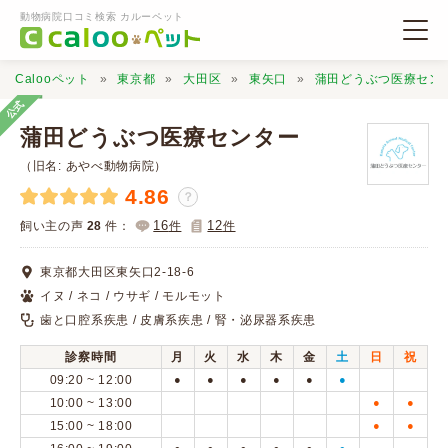
動物病院口コミ検索 カルーペット
Calooペット
東京都
大田区
東矢口
蒲田どうぶつ医療セン
公式
蒲田どうぶつ医療センター
（旧名: あやべ動物病院）
4.86
？
動物病院検索
16
12
飼い主の声
28
件：
件
件
口コミ検索
東京都大田区東矢口2-18-6
イヌ / ネコ / ウサギ / モルモット
Calooペットとは？
歯と口腔系疾患 / 皮膚系疾患 / 腎・泌尿器系疾患
診察時間
月
火
水
木
金
土
日
祝
口コミ投稿
09:20 ~ 12:00
●
●
●
●
●
●
10:00 ~ 13:00
●
●
15:00 ~ 18:00
●
●