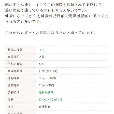
飼い主さん達も、すごくこの病院を信頼されてる感じで、
重い病気で通っている方ももちろん多いですが、
健康になってからも健康維持目的で定期検診的に通ってお
られる方も多いです。
これからもずっとお世話になりたいと思っています。
動物の種類
イヌ
来院目的
入院
予約の有無
なし
来院時間帯
日中 (9-18時)
待ち時間
30分〜1時間
診療時間
15分〜30分
診療領域
眼科系疾患
症状
目やにや涙がでる
病名
角膜損傷
ペット保険
-