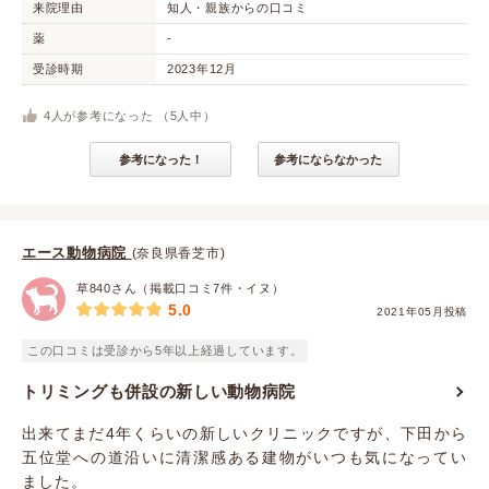
来院理由
知人・親族からの口コミ
薬
-
受診時期
2023年12月
4
人が参考になった （
5
人中）
参考になった！
参考にならなかった
エース動物病院
(奈良県香芝市)
草840さん（掲載口コミ7件・イヌ）
5.0
2021年05月投稿
この口コミは受診から5年以上経過しています。
トリミングも併設の新しい動物病院
出来てまだ4年くらいの新しいクリニックですが、下田から
五位堂への道沿いに清潔感ある建物がいつも気になってい
ました。