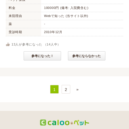
料金
100000円 (備考: 入院費含む)
来院理由
Webで知った (当サイト以外)
薬
-
受診時期
2010年12月
13
人が参考になった （
14
人中）
参考になった！
参考にならなかった
»
1
2