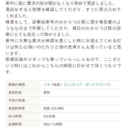
夜中に急に愛犬の目が開かなくなり初めて受診しました。
電話をすると状態を確認してくださり、すぐに受け入れて
くれました。
検査をして、診断結果等のかかりつけ医に渡す報告書のよ
うなものまで作製してくださり、後日のかかりつけ医の診
察にとても役立って助かりました。
夜中に大事な愛犬が体調を悪くした時に出迎えてくれる灯
りは何と心強いのだろうと他の患者さんも思っていると思
います。
医療設備やスタッフも整っていらっしゃるので、ここぞと
いう時にはこれからこちらの病院に行かせて頂くつもりで
す。
動物の種類
イヌ
《純血》 (
ミニチュア・ダックスフンド
)
来院目的
通院
予約の有無
-
来院時間帯
深夜 (22-6時)
待ち時間
3分未満
診療時間
30分〜1時間