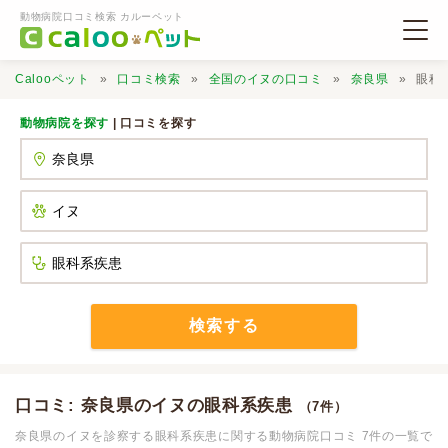
動物病院口コミ検索 カルーペット
Calooペット
口コミ検索
全国のイヌの口コミ
奈良県
眼科
動物病院を探す
| 口コミを探す
動物病院検索
口コミ検索
Calooペットとは？
検索する
口コミ投稿
口コミ: 奈良県のイヌの眼科系疾患
（7件）
奈良県のイヌを診察する眼科系疾患に関する動物病院口コミ 7件の一覧で