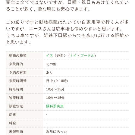
完全に全てではないですが、日曜・祝日もあけてくれてい
ることが多く、急な時にも安心できます。
この辺りですと動物病院はたいてい自家用車で行く人が多
いですが、エースさんは駐車場も停めやすいと思います。
うちは車ですが、近鉄下田駅からでも歩けば行ける距離か
と思います。
動物の種類
イヌ
《純血》 (
トイ・プードル
)
来院目的
その他
予約の有無
あり
来院時間帯
日中 (9-18時)
待ち時間
10分〜15分
診療時間
10分〜15分
診療領域
眼科系疾患
症状
-
料金
-
来院理由
近所にあった