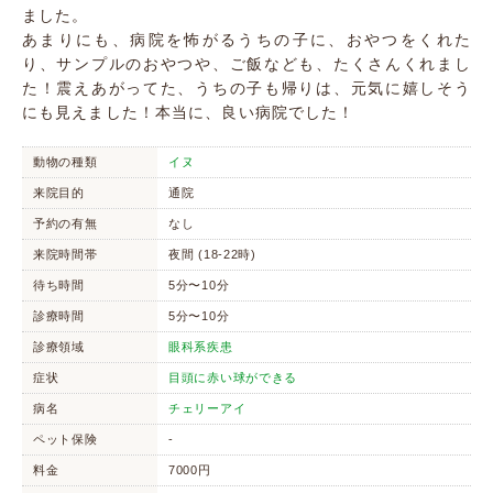
ました。
あまりにも、病院を怖がるうちの子に、おやつをくれた
り、サンプルのおやつや、ご飯なども、たくさんくれまし
た！震えあがってた、うちの子も帰りは、元気に嬉しそう
にも見えました！本当に、良い病院でした！
動物の種類
イヌ
来院目的
通院
予約の有無
なし
来院時間帯
夜間 (18-22時)
待ち時間
5分〜10分
診療時間
5分〜10分
診療領域
眼科系疾患
症状
目頭に赤い球ができる
病名
チェリーアイ
ペット保険
-
料金
7000円