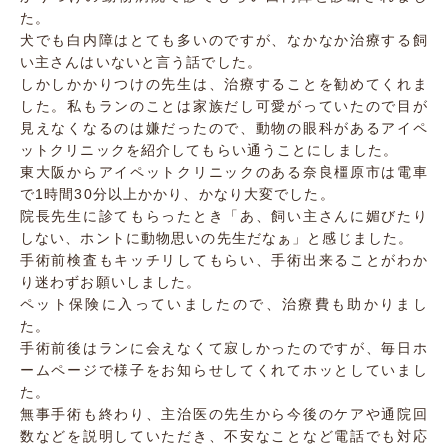
た。
犬でも白内障はとても多いのですが、なかなか治療する飼
い主さんはいないと言う話でした。
しかしかかりつけの先生は、治療することを勧めてくれま
した。私もランのことは家族だし可愛がっていたので目が
見えなくなるのは嫌だったので、動物の眼科があるアイペ
ットクリニックを紹介してもらい通うことにしました。
東大阪からアイペットクリニックのある奈良橿原市は電車
で1時間30分以上かかり、かなり大変でした。
院長先生に診てもらったとき「あ、飼い主さんに媚びたり
しない、ホントに動物思いの先生だなぁ」と感じました。
手術前検査もキッチリしてもらい、手術出来ることがわか
り迷わずお願いしました。
ペット保険に入っていましたので、治療費も助かりまし
た。
手術前後はランに会えなくて寂しかったのですが、毎日ホ
ームページで様子をお知らせしてくれてホッとしていまし
た。
無事手術も終わり、主治医の先生から今後のケアや通院回
数などを説明していただき、不安なことなど電話でも対応