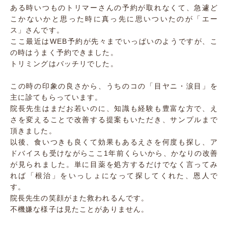
ある時いつものトリマーさんの予約が取れなくて、急遽ど
こかないかと思った時に真っ先に思いついたのが「エー
ス」さんです。
ここ最近はWEB予約が先々までいっぱいのようですが、こ
の時はうまく予約できました。
トリミングはバッチリでした。
この時の印象の良さから、うちのコの「目ヤニ・涙目」を
主に診てもらっています。
院長先生はまだお若いのに、知識も経験も豊富な方で、え
さを変えることで改善する提案もいただき、サンプルまで
頂きました。
以後、食いつきも良くて効果もあるえさを何度も探し、ア
ドバイスも受けながらここ1年前くらいから、かなりの改善
が見られました。単に目薬を処方するだけでなく言ってみ
れば「根治」をいっしょになって探してくれた、恩人で
す。
院長先生の笑顔がまた救われるんです。
不機嫌な様子は見たことがありません。