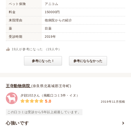
ペット保険
アニコム
料金
150000円
来院理由
他病院からの紹介
薬
目薬
受診時期
2019年
19
人が参考になった （
19
人中）
参考になった！
参考にならなかった
王寺動物病院
(奈良県北葛城郡王寺町)
夕顔102さん（掲載口コミ3件・イヌ）
5.0
2019年11月投稿
この口コミは受診から5年以上経過しています。
心強いです