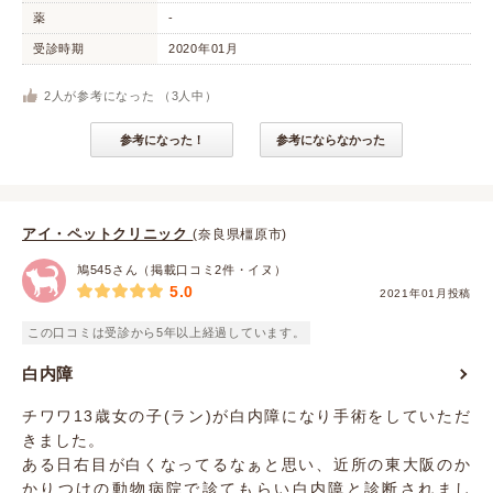
薬
-
受診時期
2020年01月
2
人が参考になった （
3
人中）
参考になった！
参考にならなかった
アイ・ペットクリニック
(奈良県橿原市)
鳩545さん（掲載口コミ2件・イヌ）
5.0
2021年01月投稿
この口コミは受診から5年以上経過しています。
白内障
チワワ13歳女の子(ラン)が白内障になり手術をしていただ
きました。
ある日右目が白くなってるなぁと思い、近所の東大阪のか
かりつけの動物病院で診てもらい白内障と診断されまし