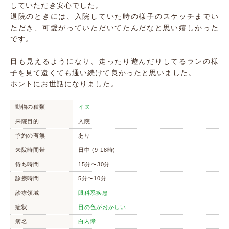
していただき安心でした。
退院のときには、入院していた時の様子のスケッチまでい
ただき、可愛がっていただいてたんだなと思い嬉しかった
です。
目も見えるようになり、走ったり遊んだりしてるランの様
子を見て遠くても通い続けて良かったと思いました。
ホントにお世話になりました。
動物の種類
イヌ
来院目的
入院
予約の有無
あり
来院時間帯
日中 (9-18時)
待ち時間
15分〜30分
診療時間
5分〜10分
診療領域
眼科系疾患
症状
目の色がおかしい
病名
白内障