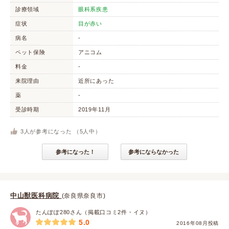
診療領域
眼科系疾患
症状
目が赤い
病名
-
ペット保険
アニコム
料金
-
来院理由
近所にあった
薬
-
受診時期
2019年11月
3
人が参考になった （
5
人中）
参考になった！
参考にならなかった
中山獣医科病院
(奈良県奈良市)
たんぽぽ280さん（掲載口コミ2件・イヌ）
5.0
2016年08月投稿