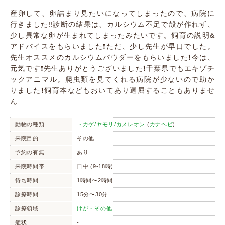
産卵して、卵詰まり見たいになってしまったので、病院に
行きました‼️診断の結果は、カルシウム不足で殻が作れず、
少し異常な卵が生まれてしまったみたいです。飼育の説明&
アドバイスをもらいました❗️ただ、少し先生が早口でした。
先生オススメのカルシウムパウダーをもらいました❗️今は、
元気です❗️先生ありがとうございました❗️千葉県でもエキゾチ
ックアニマル。爬虫類を見てくれる病院が少ないので助か
りました❗️飼育本などもおいてあり退屈することもありませ
ん
動物の種類
トカゲ/ヤモリ/カメレオン
(
カナヘビ
)
来院目的
その他
予約の有無
あり
来院時間帯
日中 (9-18時)
待ち時間
1時間〜2時間
診療時間
15分〜30分
診療領域
けが・その他
症状
-