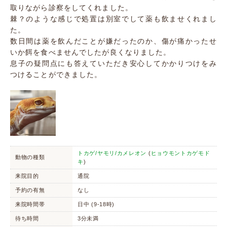
取りながら診察をしてくれました。
棘？のような感じで処置は別室でして薬も飲ませくれまし
た。
数日間は薬を飲んだことが嫌だったのか、傷が痛かったせ
いか餌を食べませんでしたが良くなりました。
息子の疑問点にも答えていただき安心してかかりつけをみ
つけることができました。
トカゲ/ヤモリ/カメレオン
(
ヒョウモントカゲモド
動物の種類
キ
)
来院目的
通院
予約の有無
なし
来院時間帯
日中 (9-18時)
待ち時間
3分未満