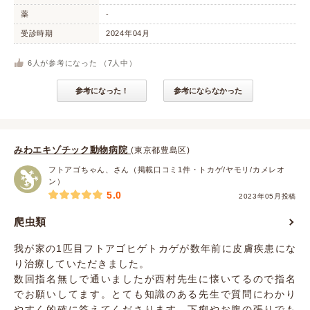
薬
-
受診時期
2024年04月
6
人が参考になった （
7
人中）
参考になった！
参考にならなかった
みわエキゾチック動物病院
(東京都豊島区)
フトアゴちゃん、さん（掲載口コミ1件・トカゲ/ヤモリ/カメレオ
ン）
5.0
2023年05月投稿
爬虫類
我が家の1匹目フトアゴヒゲトカゲが数年前に皮膚疾患にな
り治療していただきました。
数回指名無しで通いましたが西村先生に懐いてるので指名
でお願いしてます。とても知識のある先生で質問にわかり
やすく的確に答えてくださります。下痢やお腹の張りでも