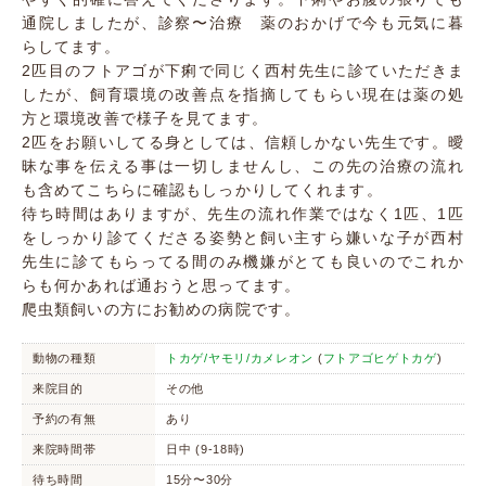
通院しましたが、診察〜治療 薬のおかげで今も元気に暮
らしてます。
2匹目のフトアゴが下痢で同じく西村先生に診ていただきま
したが、飼育環境の改善点を指摘してもらい現在は薬の処
方と環境改善で様子を見てます。
2匹をお願いしてる身としては、信頼しかない先生です。曖
昧な事を伝える事は一切しませんし、この先の治療の流れ
も含めてこちらに確認もしっかりしてくれます。
待ち時間はありますが、先生の流れ作業ではなく1匹、1匹
をしっかり診てくださる姿勢と飼い主すら嫌いな子が西村
先生に診てもらってる間のみ機嫌がとても良いのでこれか
らも何かあれば通おうと思ってます。
爬虫類飼いの方にお勧めの病院です。
動物の種類
トカゲ/ヤモリ/カメレオン
(
フトアゴヒゲトカゲ
)
来院目的
その他
予約の有無
あり
来院時間帯
日中 (9-18時)
待ち時間
15分〜30分