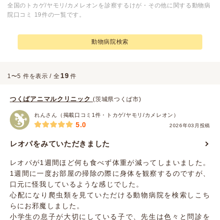
全国のトカゲ/ヤモリ/カメレオンを診察するけが・その他に関する動物病
院口コミ 19件の一覧です。
動物病院検索
19
1〜5 件を表示 / 全
件
つくばアニマルクリニック
(茨城県つくば市)
れんさん（掲載口コミ1件・トカゲ/ヤモリ/カメレオン）
5.0
2026年03月投稿
レオパをみていただきました
レオパが1週間ほど何も食べず体重が減ってしまいました。
1週間に一度お部屋の掃除の際に身体を観察するのですが、
口元に怪我しているような感じでした。
心配になり爬虫類を見ていただける動物病院を検索しこち
らにお邪魔しました。
小学生の息子が大切にしている子で、先生は色々と問診を