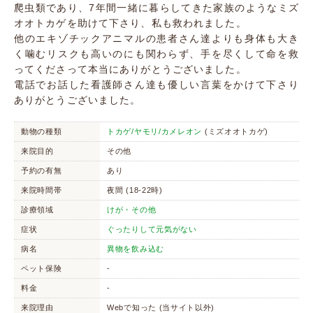
爬虫類であり、7年間一緒に暮らしてきた家族のようなミズ
オオトカゲを助けて下さり、私も救われました。
他のエキゾチックアニマルの患者さん達よりも身体も大き
く噛むリスクも高いのにも関わらず、手を尽くして命を救
ってくださって本当にありがとうございました。
電話でお話した看護師さん達も優しい言葉をかけて下さり
ありがとうございました。
動物の種類
トカゲ/ヤモリ/カメレオン
(ミズオオトカゲ)
来院目的
その他
予約の有無
あり
来院時間帯
夜間 (18-22時)
診療領域
けが・その他
症状
ぐったりして元気がない
病名
異物を飲み込む
ペット保険
-
料金
-
来院理由
Webで知った (当サイト以外)