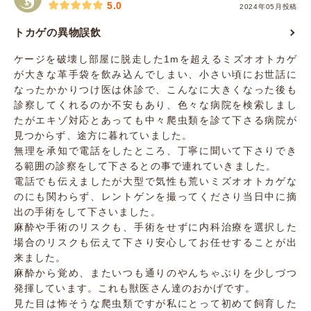
5.0
2024年05月投稿
トカゲの異物誤飲
ケージを破壊し部屋に脱走した1mを超えるミズオオトカゲ
が大きな革手袋を飲み込んでしまい、小さい頃にお世話に
なったかかりつけ医は休診で、こんなに大きくなった後も
診察してくれるのか不安もあり、色々な病院を検索しまし
たがエキゾ対応とあっても中々爬虫類を診て下さる病院が
見つからず、途方に暮れていました。
無理を承知で電話をしたところ、丁寧に聞いて下さりでき
る範囲の診察をして下さるとの事で連れていきました。
電話でも伝えましたが大型で気性も荒いミズオオトカゲな
のにも関わらず、レントゲンを撮ってくださり当日中に摘
出の手術をして下さいました。
麻酔や手術のリスクも、手術をせずに内科治療を選択した
場合のリスクも伝えて下さり安心してお任せすることが出
来ました。
麻酔から覚め、またいつも通りのやんちゃぶりを少しづつ
発揮しています。これも獣医さん達のおかげです。
見た目は怖そうな爬虫類ですが私にとって初めて飼育した