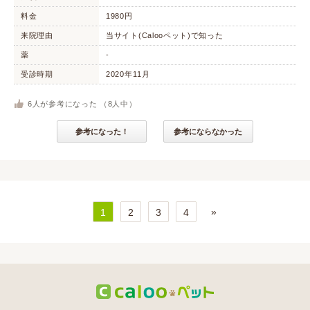
料金
1980円
来院理由
当サイト(Calooペット)で知った
薬
-
受診時期
2020年11月
6
人が参考になった （
8
人中）
参考になった！
参考にならなかった
»
1
2
3
4