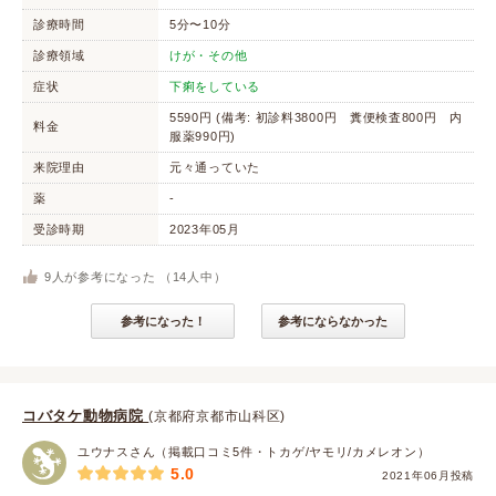
診療時間
5分〜10分
診療領域
けが・その他
症状
下痢をしている
5590円 (備考: 初診料3800円 糞便検査800円 内
料金
服薬990円)
来院理由
元々通っていた
薬
-
受診時期
2023年05月
9
人が参考になった （
14
人中）
参考になった！
参考にならなかった
コバタケ動物病院
(京都府京都市山科区)
ユウナスさん（掲載口コミ5件・トカゲ/ヤモリ/カメレオン）
5.0
2021年06月投稿