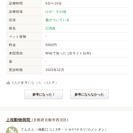
診療時間
5分〜10分
診療領域
けが・その他
症状
傷がついている
病名
口内炎
ペット保険
-
料金
5000円
来院理由
Webで知った (当サイト以外)
薬
-
受診時期
2025年12月
1
人が参考になった （
1
人中）
参考になった！
参考にならなかった
上桂動物病院
(京都府京都市西京区)
てんさん（掲載口コミ2件・トカゲ/ヤモリ/カメレオン）