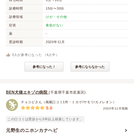
待ち時間
5分〜10分
診療時間
15分〜30分
診療領域
けが・その他
症状
食欲がない
薬
-
受診時期
2020年11月
3
人が参考になった （
6
人中）
参考になった！
参考にならなかった
BEN犬猫エキゾの病院
(千葉県千葉市若葉区)
チョコビさん（掲載口コミ1件・トカゲ/ヤモリ/カメレオン）
5.0
2020年11月投稿
この口コミは受診から5年以上経過しています。
元野生のニホンカナヘビ