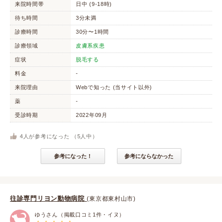
来院時間帯
日中 (9-18時)
待ち時間
3分未満
診療時間
30分〜1時間
診療領域
皮膚系疾患
症状
脱毛する
料金
-
来院理由
Webで知った (当サイト以外)
薬
-
受診時期
2022年09月
4
人が参考になった （
5
人中）
参考になった！
参考にならなかった
往診専門リヨン動物病院
(東京都東村山市)
ゆうさん（掲載口コミ1件・イヌ）