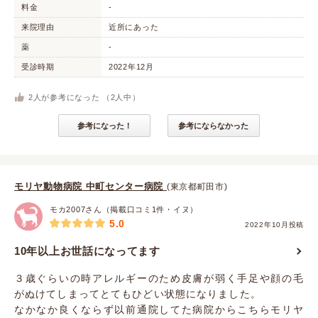
料金
-
来院理由
近所にあった
薬
-
受診時期
2022年12月
2
人が参考になった （
2
人中）
参考になった！
参考にならなかった
モリヤ動物病院 中町センター病院
(東京都町田市)
モカ2007さん（掲載口コミ1件・イヌ）
5.0
2022年10月投稿
10年以上お世話になってます
３歳ぐらいの時アレルギーのため皮膚が弱く手足や顔の毛
がぬけてしまってとてもひどい状態になりました。
なかなか良くならず以前通院してた病院からこちらモリヤ