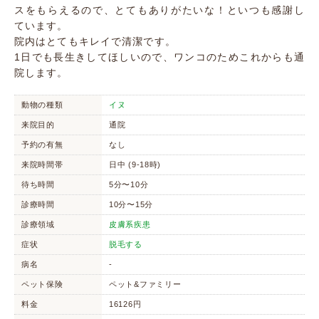
スをもらえるので、とてもありがたいな！といつも感謝し
ています。
院内はとてもキレイで清潔です。
1日でも長生きしてほしいので、ワンコのためこれからも通
院します。
動物の種類
イヌ
来院目的
通院
予約の有無
なし
来院時間帯
日中 (9-18時)
待ち時間
5分〜10分
診療時間
10分〜15分
診療領域
皮膚系疾患
症状
脱毛する
病名
-
ペット保険
ペット&ファミリー
料金
16126円