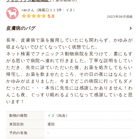
(千葉県船橋市)
raoさん（掲載口コミ1件・イヌ）
5.0
2022年09月投稿
皮膚病のパグ
長年、皮膚病で薬を服用していたにも関わらず、かゆみが
収まらないでひどくなっていく状態でした。
ネット検索でファニックス動物病院を見つけて、藁にもす
がる思いで病院へ連れて行きました。丁寧な説明をしてい
ただき、先生に診ていただいた後、お薬を処方してもらい
帰宅し、お薬を飲ませたところ、その日の夜にはなんと！
かゆみが止まりました。今までどこの病院に行ってもダメ
だったのに・・・本当に先生には感謝しかありません！わ
んこも夜、ぐっすり眠れるようになって感謝していると思
います！
動物の種類
イヌ
《純血》
来院目的
通院
予約の有無
-