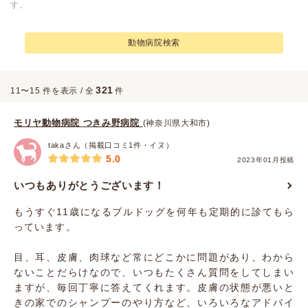
す。
動物病院検索
321
11〜15 件を表示 / 全
件
モリヤ動物病院 つきみ野病院
(神奈川県大和市)
takaさん（掲載口コミ1件・イヌ）
5.0
2023年01月投稿
いつもありがとうございます！
もうすぐ11歳になるブルドッグを何年も定期的に診てもら
っています。
目、耳、皮膚、肉球など常にどこかに問題があり、わから
ないことだらけなので、いつもたくさん質問をしてしまい
ますが、毎回丁寧に答えてくれます。皮膚の状態が悪いと
きの家でのシャンプーのやり方など、いろいろなアドバイ