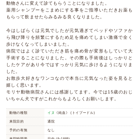
動物さんに変えて診てもらうことになりました。
薬用シャンプーをこまめにする事をご指導いただきお薬も
もらって飲ませたらみるみる良くなりました。
今はしばらくは元気でしたが元気過ぎてベッドやソファか
ら飛び降りを頻繁にするため足を痛めてしまい激痛で全く
歩けなくなってしまいました。
病院ではよく診ていただき筋を痛め骨が変形もしていて大
手術することになりました。その際も手術後はしっかりと
したケアがあり今ではすっかり元気に歩けるようになりま
した。
お散歩大好きなワンコなので本当に元気なった姿を見ると
嬉しく思います。
モリヤ動物病院さんには感謝してます。今では15歳のおじ
いちゃん犬ですがこれからもよろしくお願いします。
動物の種類
イヌ
《純血》 (トイプードル)
来院目的
通院
予約の有無
なし
来院時間帯
日中 (9-18時)