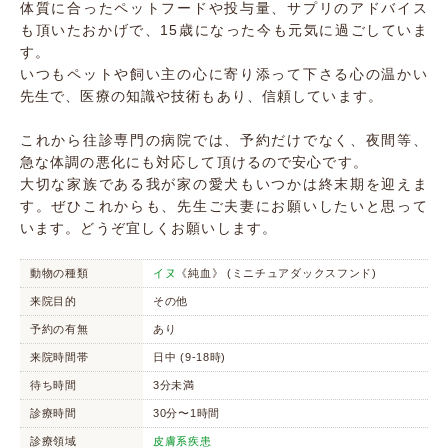
体質に合ったペットフードや投与量、サプリのアドバイス
も頂いたおかげで、15歳になった今も元気に過ごしていま
す。
いつもペットや飼い主の心に寄り添って下さる心の温かい
先生で、医療の知識や技術もあり、信頼しています。
これから往診専門の病院では、予約だけでなく、夜間等、
急な体調の悪化にも対応して頂けるので安心です。
大切な家族である我が家の愛犬もいつかは終末期を迎えま
す。ぜひこれからも、先生ご夫妻にお願いしたいと思って
います。どうぞ宜しくお願いします。
動物の種類
イヌ
《純血》 (ミニチュアダックスフンド)
来院目的
その他
予約の有無
あり
来院時間帯
日中 (9-18時)
待ち時間
3分未満
診療時間
30分〜1時間
診療領域
皮膚系疾患