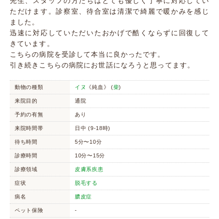
先生、スタッフの方たちはとても優しく丁寧に対応してい
ただけます。診察室、待合室は清潔で綺麗で暖かみを感じ
ました。
迅速に対応していただいたおかげで酷くならずに回復して
きています。
こちらの病院を受診して本当に良かったです。
引き続きこちらの病院にお世話になろうと思ってます。
動物の種類
イヌ
《純血》 (
柴
)
来院目的
通院
予約の有無
あり
来院時間帯
日中 (9-18時)
待ち時間
5分〜10分
診療時間
10分〜15分
診療領域
皮膚系疾患
症状
脱毛する
病名
膿皮症
ペット保険
-