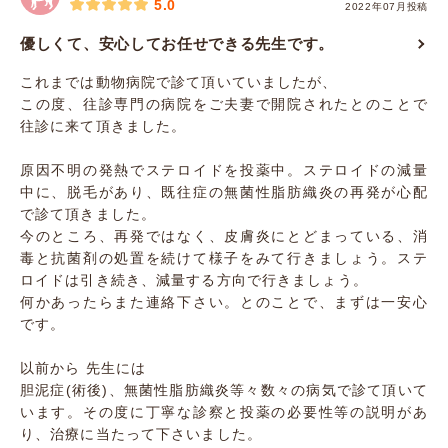
5.0
2022年07月投稿
優しくて、安心してお任せできる先生です。
これまでは動物病院で診て頂いていましたが、
この度、往診専門の病院をご夫妻で開院されたとのことで
往診に来て頂きました。
原因不明の発熱でステロイドを投薬中。ステロイドの減量
中に、脱毛があり、既往症の無菌性脂肪織炎の再発が心配
で診て頂きました。
今のところ、再発ではなく、皮膚炎にとどまっている、消
毒と抗菌剤の処置を続けて様子をみて行きましょう。ステ
ロイドは引き続き、減量する方向で行きましょう。
何かあったらまた連絡下さい。とのことで、まずは一安心
です。
以前から 先生には
胆泥症(術後)、無菌性脂肪織炎等々数々の病気で診て頂いて
います。その度に丁寧な診察と投薬の必要性等の説明があ
り、治療に当たって下さいました。