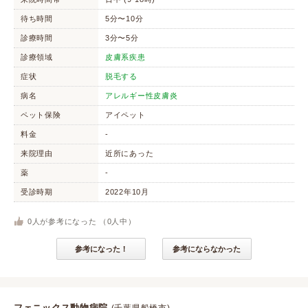
待ち時間
5分〜10分
診療時間
3分〜5分
診療領域
皮膚系疾患
症状
脱毛する
病名
アレルギー性皮膚炎
ペット保険
アイペット
料金
-
来院理由
近所にあった
薬
-
受診時期
2022年10月
0
人が参考になった （
0
人中）
参考になった！
参考にならなかった
フェニックス動物病院