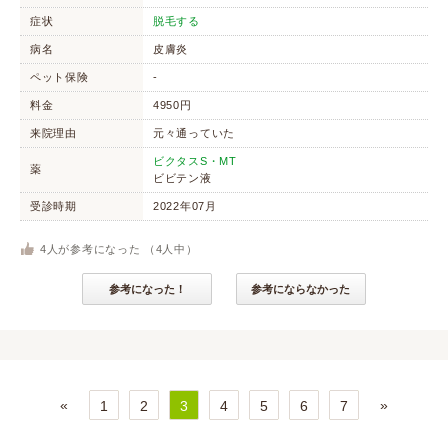
症状
脱毛する
病名
皮膚炎
ペット保険
-
料金
4950円
来院理由
元々通っていた
ビクタスS・MT
薬
ビビテン液
受診時期
2022年07月
4
人が参考になった （
4
人中）
参考になった！
参考にならなかった
«
»
1
2
3
4
5
6
7