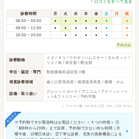
口コミをすべて見る
診察時間
月
火
水
木
金
土
日
祝
08:00 ~ 09:00
●
●
●
●
●
●
●
09:00 ~ 12:00
●
●
●
●
●
●
●
16:00 ~ 20:00
●
●
●
●
●
●
予約のみ
イヌ / ネコ / ウサギ / ハムスター / モルモット /
診察動物
リス / 鳥 / 両生類 / 爬虫類
学位・認定・専門
獣医腫瘍科認定医 II種
得意診察領域
歯と口腔系疾患 / 循環器系疾患 / 腫瘍・がん
クレジットカード / アニコム / アイペット / ペ
設備・取り扱い
ット&ファミリー / 予約可能
↓
アクセス数: 64,382 [7月: 601 | 6月: 676 ]
オススメ
※予約制ですが緊急時はお電話ください ＜４つの特徴＞ ①
「朝8時から20時」まで診察、予約制で少ない待ち時間（月
曜午後、日曜日休診） ②丁寧な診察、充実の医療機器による