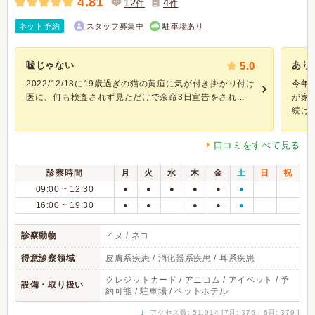
4.81
12
4
件
件
ネット予約
スタッフ募集中
駐車場あり
嘘じゃない
5.0
あり
2022/12/18に19歳過ぎの猫の黄疸に気が付き掛かり付け
今年
医に、何も検査されず見ただけで余命3日宣告をされ...
が家
続け..
口コミをすべて見る
診察時間
月
火
水
木
金
土
日
祝
09:00 ~ 12:30
●
●
●
●
●
●
16:00 ~ 19:30
●
●
●
●
●
診察動物
イヌ / ネコ
得意診察領域
皮膚系疾患 / 消化器系疾患 / 耳系疾患
クレジットカード / アニコム / アイペット / 予
設備・取り扱い
約可能 / 駐車場 / ペットホテル
↓
アクセス数: 51,014 [7月: 376 | 6月: 379 ]