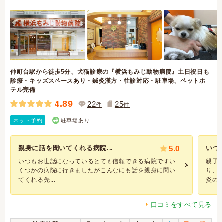
仲町台駅から徒歩5分、犬猫診療の『横浜もみじ動物病院』土日祝日も
診療・キッズスペースあり・鍼灸漢方・往診対応・駐車場、ペットホ
テル完備
4.89
22
25
件
件
ネット予約
駐車場あり
親身に話を聞いてくれる病院...
5.0
いつ
いつもお世話になっているとても信頼できる病院ですい
親子
くつかの病院に行きましたがこんなにも話を親身に聞い
り、
てくれる先...
炎の原
口コミをすべて見る