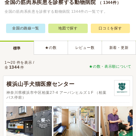
全国の筋肉系疾患を診察する動物病院
（ 1344件）
全国の筋肉系疾患を診察する動物病院 1344件の一覧です。
全国の路線一覧
地図で探す
口コミを探す
★の数
レビュー数
新着・更新
標準
1〜20 件を表示 /
★の数・表示順について
1344
全
件
横浜山手犬猫医療センター
神奈川県横浜市中区柏葉27-4 アーバンヒルズ１F （柏葉
バス停前）