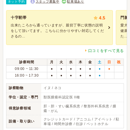
ネット予約
スタッフ募集中
駐車場あり
十字靭帯
4.5
門脈
出来たころから通っていますが、親切丁寧に状態の説明
愛犬
をして頂いてます。 こちらに分かりやすい対応してくだ
健康
さるの...
た...
口コミをすべて見る
診察時間
月
火
水
木
金
土
日
祝
09:00 ~ 11:30
●
●
●
●
●
●
●
16:00 ~ 17:30
●
●
●
●
●
●
診察動物
イヌ / ネコ
学位・認定・専門
獣医腫瘍科認定医 II種
肝・胆・すい臓系疾患 / 整形外科系疾患 / 腫
得意診察領域
瘍・がん
クレジットカード / アニコム / アイペット / 駐
設備・取り扱い
車場 / 時間外診療 / 往診 / ペットホテル