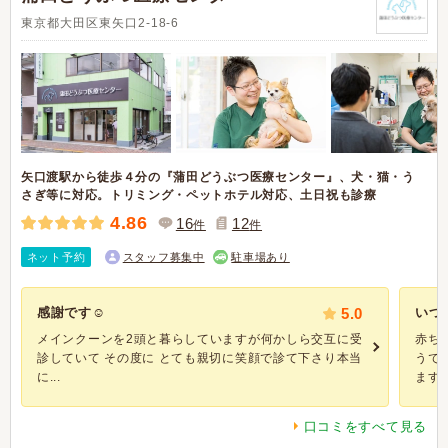
東京都大田区東矢口2-18-6
矢口渡駅から徒歩４分の『蒲田どうぶつ医療センター』、犬・猫・う
さぎ等に対応。トリミング・ペットホテル対応、土日祝も診療
4.86
16
12
件
件
ネット予約
スタッフ募集中
駐車場あり
感謝です☺️
5.0
いつ
メインクーンを2頭と暮らしていますが何かしら交互に受
赤ち
診していて その度に とても親切に笑顔で診て下さり本当
うで
に...
ます。 
口コミをすべて見る