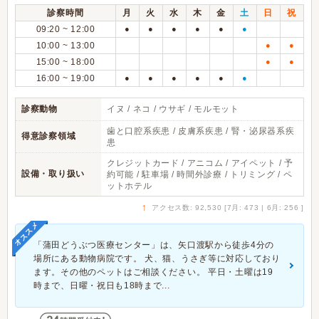
診察時間
月
火
水
木
金
土
日
祝
09:20 ~ 12:00
●
●
●
●
●
●
10:00 ~ 13:00
●
●
15:00 ~ 18:00
●
●
16:00 ~ 19:00
●
●
●
●
●
●
診察動物
イヌ / ネコ / ウサギ / モルモット
歯と口腔系疾患 / 皮膚系疾患 / 腎・泌尿器系疾
得意診察領域
患
クレジットカード / アニコム / アイペット / 予
設備・取り扱い
約可能 / 駐車場 / 時間外診療 / トリミング / ペ
ットホテル
↑
アクセス数: 92,530 [7月: 473 | 6月: 256 ]
オススメ
「蒲田どうぶつ医療センター」は、矢口渡駅から徒歩4分の
場所にある動物病院です。 犬、猫、うさぎ等に対応しており
ます。その他のペットはご相談ください。 平日・土曜は19
時まで、日曜・祝日も18時まで...