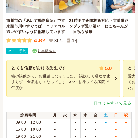
市川市の『あいす動物病院』です 21時まで夜間救急対応・京葉道路
京葉市川ICすぐそば・ニッケコルトンプラザ通り沿い・ねこちゃんが
通いやすいように配慮しています・土日祝も診療
4.82
30
4
件
件
ネット予約
駐車場あり
とても信頼がおける先生です...
5.0
とて
猫の誤飲から、お世話になりました。 誤飲して嘔吐が止
愛犬
まらず、食欲もなくなってしまいいつも行ってる病院で
てお
何度か...
た。こ
口コミをすべて見る
診察時間
月
火
水
木
金
土
日
祝
09:00 ~ 12:00
●
●
●
●
●
●
●
16:00 ~ 19:00
●
●
●
●
●
19:00 ~ 21:00
●
●
●
●
●