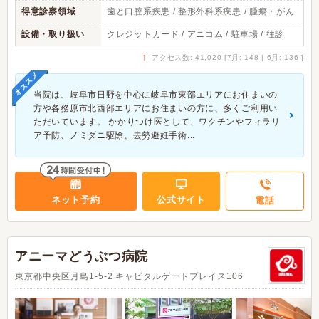
得意診察領域
歯と口腔系疾患 / 整形外科系疾患 / 腫瘍・がん
設備・取り扱い
クレジットカード / アニコム / 駐車場 / 往診
↑
アクセス数: 41,020 [7月: 148 | 6月: 136 ]
オススメ
当院は、岐阜市日野を中心に岐阜市東部エリアにお住まいの
方や各務原市北西部エリアにお住まいの方に、多くご利用い
ただいています。 かかりつけ医として、ワクチンやフィラリ
ア予防、ノミダニ駆除、去勢避妊手術...
ネット予約
公式サイト
電話
アニーマどうぶつ病院
東京都中央区月島1-5-2 キャピタルゲートプレイス106