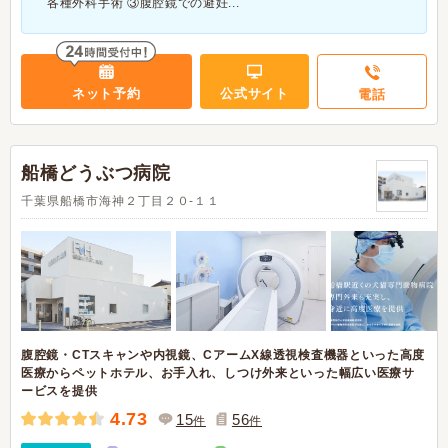
各種外科手術 ③腹腔鏡での避妊...
ネット予約
公式サイト
電話
船橋どうぶつ病院
千葉県船橋市海神２丁目２０-１１
腹腔鏡・CTスキャンや内視鏡、CアームX線透視検査機器といった高度
医療からペットホテル、お手入れ、しつけ外来といった幅広い医療サ
ービスを提供
4.73
15
56
件
件