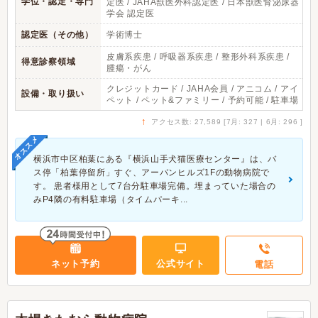
学位・認定・専門
定医 / JAHA獣医外科認定医 / 日本獣医腎泌尿器
学会 認定医
認定医（その他）
学術博士
皮膚系疾患 / 呼吸器系疾患 / 整形外科系疾患 /
得意診察領域
腫瘍・がん
クレジットカード / JAHA会員 / アニコム / アイ
設備・取り扱い
ペット / ペット&ファミリー / 予約可能 / 駐車場
↑
アクセス数: 27,589 [7月: 327 | 6月: 296 ]
オススメ
横浜市中区柏葉にある『横浜山手犬猫医療センター』は、バ
ス停「柏葉停留所」すぐ、アーバンヒルズ1Fの動物病院で
す。 患者様用として7台分駐車場完備。埋まっていた場合の
みP4隣の有料駐車場（タイムパーキ...
ネット予約
公式サイト
電話