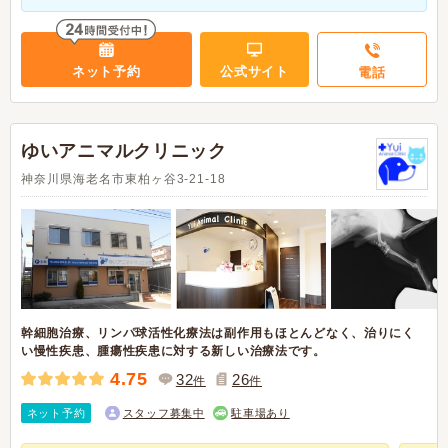
ネット予約
公式サイト
電話
ゆいアニマルクリニック
神奈川県海老名市東柏ヶ谷3-21-18
幹細胞治療、リンパ球活性化療法は副作用もほとんどなく、治りにく
い慢性疾患、腫瘍性疾患に対する新しい治療法です。
4.75
32
26
件
件
ネット予約
スタッフ募集中
駐車場あり