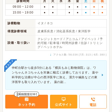
診察時間
月
火
水
木
金
土
日
祝
09:00 ~ 12:00
●
●
●
●
●
●
●
15:00 ~ 19:00
●
●
●
●
●
●
●
診察動物
イヌ / ネコ
得意診察領域
皮膚系疾患 / 消化器系疾患 / 東洋医学
クレジットカード / アニコム / アイペット / 予
設備・取り扱い
約可能 / 駐車場 / 時間外診療 / 往診 / トリミン
グ / ペットホテル
↓
アクセス数: 58,036 [7月: 313 | 6月: 380 ]
オススメ
仲町台駅から徒歩5分にある『横浜もみじ動物病院』は、ワ
ンちゃんネコちゃんを対象に幅広く診療しております。 薬や
科学的な治療が中心の西洋医学に加え、漢方や鍼灸などの東
洋医学も取り入れています。 薬の副...
ネット予約
公式サイト
電話