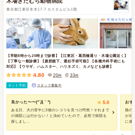
木場きたむら動物病院
東京都江東区冬木17-7 カスタムビル1階
【早朝8時から20時まで診察】【江東区・葛西橋通り・木場公園近く】
【丁寧な一般診療】【腹腔鏡下、避妊手術可能】【各種外科手術にも
対応】【ウサギ、ハムスター、ハリネズミ、カメなども診察】
4.80
20
33
件
件
ネット予約
スタッフ募集中
良かった〜〜(*´Д｀*)
5.0
おす
ある日、犬の背中に3個のシコリを見つけ愕然！それまで
猫の
の病院には行かない！と決めていたので、必死で病院を
が出
探しまし...
に連絡.