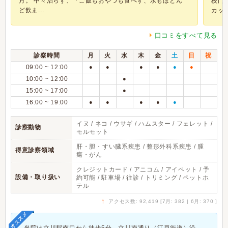
月。 中々治らず、『ご飯もおやつも食べず、水もほとん
校門
ど飲ま...
カッ..
口コミをすべて見る
診察時間
月
火
水
木
金
土
日
祝
09:00 ~ 12:00
●
●
●
●
●
●
10:00 ~ 12:00
●
15:00 ~ 17:00
●
16:00 ~ 19:00
●
●
●
●
●
イヌ / ネコ / ウサギ / ハムスター / フェレット /
診察動物
モルモット
肝・胆・すい臓系疾患 / 整形外科系疾患 / 腫
得意診察領域
瘍・がん
クレジットカード / アニコム / アイペット / 予
設備・取り扱い
約可能 / 駐車場 / 往診 / トリミング / ペットホ
テル
↑
アクセス数: 92,419 [7月: 382 | 6月: 370 ]
オススメ