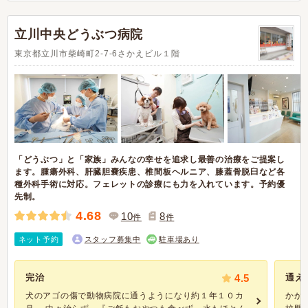
立川中央どうぶつ病院
東京都立川市柴崎町2-7-6さかえビル１階
「どうぶつ」と「家族」みんなの幸せを追求し最善の治療をご提案し
ます。腫瘍外科、肝臓胆嚢疾患、椎間板ヘルニア、膝蓋骨脱臼など各
種外科手術に対応。フェレットの診療にも力を入れています。予約優
先制。
4.68
10
8
件
件
ネット予約
スタッフ募集中
駐車場あり
完治
4.5
通え
犬のアゴの傷で動物病院に通うようになり約１年１０カ
かか