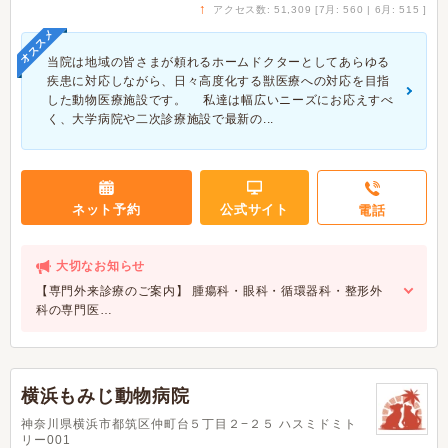
↑
アクセス数: 51,309 [7月: 560 | 6月: 515 ]
オススメ
当院は地域の皆さまが頼れるホームドクターとしてあらゆる
疾患に対応しながら、日々高度化する獣医療への対応を目指
した動物医療施設です。 私達は幅広いニーズにお応えすべ
く、大学病院や二次診療施設で最新の...
ネット予約
公式サイト
電話
大切なお知らせ
【専門外来診療のご案内】 腫瘍科・眼科・循環器科・整形外
科の専門医…
横浜もみじ動物病院
神奈川県横浜市都筑区仲町台５丁目２−２５ ハスミドミト
リー001