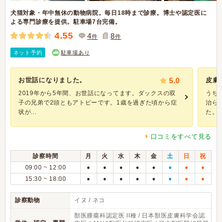
犬猫対象・年中無休の動物病院。毎日18時まで診療。博士や認定医に
よる専門診療を提供。駐車場7台完備。
4.55
4
8
件
件
ネット予約
駐車場あり
お世話になりました。
5.0
皮膚
2019年から5年間、お世話になってます。ダックスの双
うち
子の兄弟で2頭ともアトピーです。1歳を過ぎた頃から症
治ら
状が...
た。今
口コミをすべて見る
診察時間
月
火
水
木
金
土
日
祝
09:00 ~ 12:00
●
●
●
●
●
●
●
●
15:30 ~ 18:00
●
●
●
●
●
●
●
●
診察動物
イヌ / ネコ
獣医腫瘍科認定医 II種 / 日本獣医皮膚科学会認