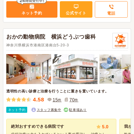
ネット予約
公式サイト
電話
おかの動物病院 横浜どうぶつ歯科
神奈川県横浜市港南区港南台5-20-3
透明性の高い診療と治療を行うことに重きを置いています。
4.58
15
70
件
件
ネット予約
スタッフ募集中
駐車場あり
絶対おすすめできる病院です
5.0
我が