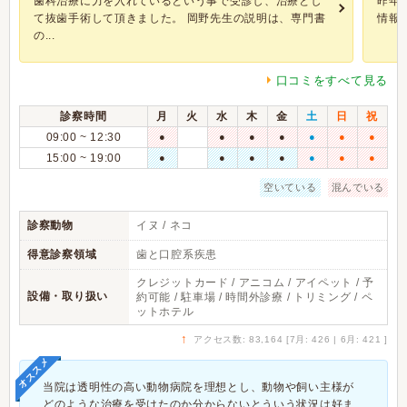
歯科治療に力を入れているという事で受診し、治療とし
昨年
て抜歯手術して頂きました。 岡野先生の説明は、専門書
情報
の...
口コミをすべて見る
診察時間
月
火
水
木
金
土
日
祝
09:00 ~ 12:30
●
●
●
●
●
●
●
15:00 ~ 19:00
●
●
●
●
●
●
●
空いている
混んでいる
診察動物
イヌ / ネコ
得意診察領域
歯と口腔系疾患
クレジットカード / アニコム / アイペット / 予
設備・取り扱い
約可能 / 駐車場 / 時間外診療 / トリミング / ペ
ットホテル
↑
アクセス数: 83,164 [7月: 426 | 6月: 421 ]
オススメ
当院は透明性の高い動物病院を理想とし、動物や飼い主様が
どのような治療を受けたのか分からないとういう状況は好ま