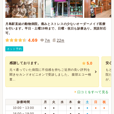
月島駅直結の動物病院。痛みとストレスの少ないオーダーメイド医療
を行います。平日・土曜19時まで、日曜・祝日も診療あり。英語対応
可。
4.69
7
22
件
件
ネット予約
感謝しております。
5.0
安心
元々通っていた病院に不信感を持ちご近所の良い評判を
もと
聞きセカンドオピニオンで受診しました。 腹部エコー検
院だ
査...
が、..
口コミをすべて見る
診察時間
月
火
水
木
金
土
日
祝
10:00 ~ 13:00
●
●
●
●
●
●
●
16:00 ~ 19:00
●
●
●
●
●