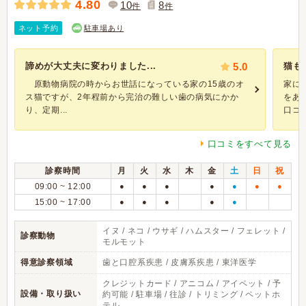
4.80
10
8
件
件
ネット予約
駐車場あり
諦めが大丈夫に変わりました...
5.0
猫も
原動物病院の時からお世話になっている家の15歳のオ
家に
ス猫ですが、2年程前から完治の難しい歯の病気にかか
をあ
り、定期...
口コミ
口コミをすべて見る
診察時間
月
火
水
木
金
土
日
祝
09:00 ~ 12:00
●
●
●
●
●
●
●
15:00 ~ 17:00
●
●
●
●
●
イヌ / ネコ / ウサギ / ハムスター / フェレット /
診察動物
モルモット
得意診察領域
歯と口腔系疾患 / 皮膚系疾患 / 東洋医学
クレジットカード / アニコム / アイペット / 予
設備・取り扱い
約可能 / 駐車場 / 往診 / トリミング / ペットホ
テル