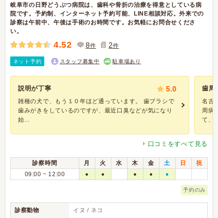
岐阜市の日野どうぶつ病院は、歯科や骨折の治療を得意としている病
院です。予約制、インターネット予約可能、LINE相談対応。外来での
診察は午前中、午後は手術のお時間です。お気軽にお問合せくださ
い。
4.52
8
2
件
件
ネット予約
スタッフ募集中
駐車場あり
説明が丁寧
5.0
歯周
雑種の犬で、もう１０年ほど通っています。 歯ブラシで
名古
歯みがきをしているのですが、最近口臭などが気になり
周病
始...
て、抜.
口コミをすべて見る
診察時間
月
火
水
木
金
土
日
祝
09:00 ~ 12:00
●
●
●
●
●
予約のみ
診察動物
イヌ / ネコ