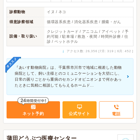
診察動物
イヌ / ネコ
得意診察領域
循環器系疾患 / 消化器系疾患 / 腫瘍・がん
クレジットカード / アニコム / アイペット / 予
設備・取り扱い
約可能 / 駐車場 / 救急・夜間 / 時間外診療 / 往
診 / ペットホテル
↓
アクセス数: 26,356 [7月: 319 | 6月: 452 ]
オススメ
『あいす動物病院』は、千葉県市川市で地域に根差した動物
病院として、飼い主様とのコミュニケーションを大切にし、
日常の困りごとから重病のセカンドオピニオンまで何かあっ
たときに気軽に相談してもらえるホームド...
ネット予約
公式サイト
電話
蒲田どうぶつ医療センター