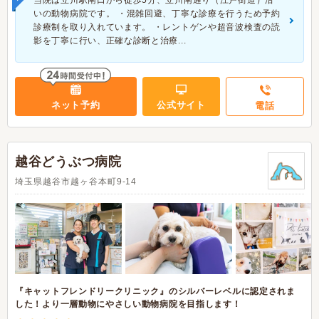
当院は立川駅南口から徒歩5分、立川南通り（江戸街道）沿
いの動物病院です。 ・混雑回避、丁寧な診療を行うため予約
診療制を取り入れています。 ・レントゲンや超音波検査の読
影を丁寧に行い、正確な診断と治療...
ネット予約
公式サイト
電話
越谷どうぶつ病院
埼玉県越谷市越ヶ谷本町9-14
『キャットフレンドリークリニック』のシルバーレベルに認定されま
した！より一層動物にやさしい動物病院を目指します！