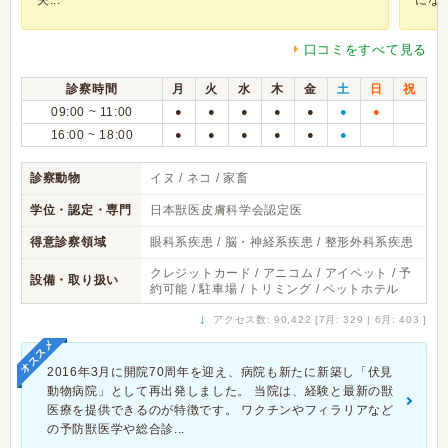
夫...
になる.
口コミをすべて見る
診察時間
月
火
水
木
金
土
日
祝
09:00 ~ 11:00
●
●
●
●
●
●
●
16:00 ~ 18:00
●
●
●
●
●
●
診察動物
イヌ / ネコ / 家畜
学位・認定・専門
日本獣医皮膚科学会認定医
得意診察領域
眼科系疾患 / 脳・神経系疾患 / 整形外科系疾患
クレジットカード / アニコム / アイペット / 予
設備・取り扱い
約可能 / 駐車場 / トリミング / ペットホテル
↓
アクセス数: 90,422 [7月: 329 | 6月: 403 ]
オススメ
2016年3月に開院70周年を迎え、病院も新たに新築し「伏見
動物病院」として再出発しました。 当院は、経験と最新の獣
医療を提供できるのが特徴です。 ワクチンやフィラリアなど
の予防獣医学や総合診...