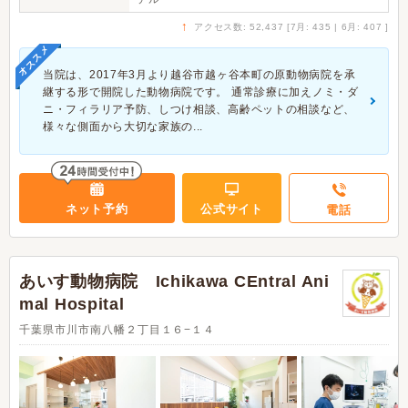
↑
アクセス数: 52,437 [7月: 435 | 6月: 407 ]
オススメ
当院は、2017年3月より越谷市越ヶ谷本町の原動物病院を承
継する形で開院した動物病院です。 通常診療に加えノミ・ダ
ニ・フィラリア予防、しつけ相談、高齢ペットの相談など、
様々な側面から大切な家族の...
ネット予約
公式サイト
電話
あいす動物病院 Ichikawa CEntral Ani
mal Hospital
千葉県市川市南八幡２丁目１６−１４