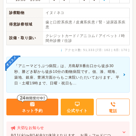
診察動物
イヌ / ネコ
歯と口腔系疾患 / 皮膚系疾患 / 腎・泌尿器系疾
得意診察領域
患
クレジットカード / アニコム / アイペット / 時
設備・取り扱い
間外診療 / 往診
↓
アクセス数: 51,333 [7月: 162 | 6月: 170 ]
オススメ
「アニーマどうぶつ病院」は、月島駅8番出口から徒歩30
秒、勝どき駅から徒歩10分の動物病院です。佃、湊、晴海、
築地、銀座、豊洲方面からもご来院いただいております。 平
日・土曜19時まで、日曜・祝日も...
ネット予約
公式サイト
電話
大切なお知らせ
8/11(火)〜8/14(金)は休診となります。 お薬・フードにつ…