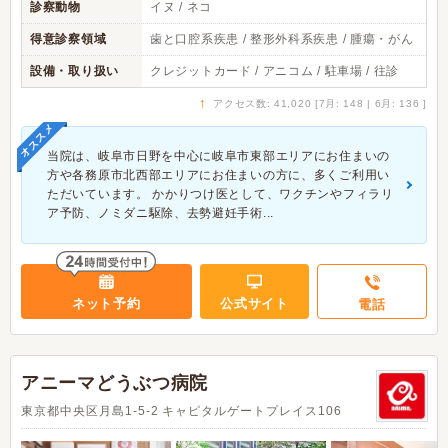
診察動物
イヌ / ネコ
得意診察領域
歯と口腔系疾患 / 整形外科系疾患 / 腫瘍・がん
設備・取り扱い
クレジットカード / アニコム / 駐車場 / 往診
↑
アクセス数: 41,020 [7月: 148 | 6月: 136 ]
オススメ
当院は、岐阜市日野を中心に岐阜市東部エリアにお住まいの
方や各務原市北西部エリアにお住まいの方に、多くご利用い
ただいています。 かかりつけ医として、ワクチンやフィラリ
ア予防、ノミダニ駆除、去勢避妊手術...
ネット予約
公式サイト
電話
アニーマどうぶつ病院
東京都中央区月島1-5-2 キャピタルゲートプレイス106