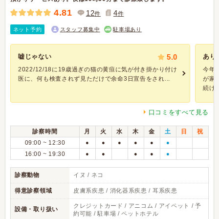
4.81
12
4
件
件
ネット予約
スタッフ募集中
駐車場あり
嘘じゃない
5.0
あり
2022/12/18に19歳過ぎの猫の黄疸に気が付き掛かり付け
今年
医に、何も検査されず見ただけで余命3日宣告をされ...
が家
続け..
口コミをすべて見る
診察時間
月
火
水
木
金
土
日
祝
09:00 ~ 12:30
●
●
●
●
●
●
16:00 ~ 19:30
●
●
●
●
●
診察動物
イヌ / ネコ
得意診察領域
皮膚系疾患 / 消化器系疾患 / 耳系疾患
クレジットカード / アニコム / アイペット / 予
設備・取り扱い
約可能 / 駐車場 / ペットホテル