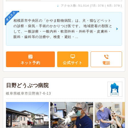
↓
アクセス数: 51,014 [7月: 376 | 6月: 379 ]
オススメ
相模原市中央区の「かやま動物病院」は、犬・猫などペット
の診察・病気・手術のかかりつけ医です。 地域密着の獣医と
して、一般診療・一般内科・軟部外科・外科手術・皮膚科・
眼科・歯科等の治療や、検査・避妊・...
ネット予約
公式サイト
電話
日野どうぶつ病院
岐阜県岐阜市日野南7-6-13