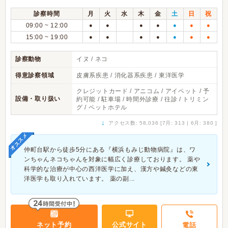
診察時間
月
火
水
木
金
土
日
祝
09:00 ~ 12:00
●
●
●
●
●
●
●
15:00 ~ 19:00
●
●
●
●
●
●
●
診察動物
イヌ / ネコ
得意診察領域
皮膚系疾患 / 消化器系疾患 / 東洋医学
クレジットカード / アニコム / アイペット / 予
設備・取り扱い
約可能 / 駐車場 / 時間外診療 / 往診 / トリミン
グ / ペットホテル
↓
アクセス数: 58,036 [7月: 313 | 6月: 380 ]
オススメ
仲町台駅から徒歩5分にある『横浜もみじ動物病院』は、ワ
ンちゃんネコちゃんを対象に幅広く診療しております。 薬や
科学的な治療が中心の西洋医学に加え、漢方や鍼灸などの東
洋医学も取り入れています。 薬の副...
ネット予約
公式サイト
電話