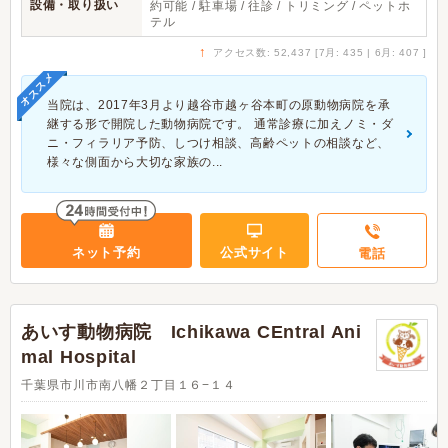
設備・取り扱い
約可能 / 駐車場 / 往診 / トリミング / ペットホ
テル
↑
アクセス数: 52,437 [7月: 435 | 6月: 407 ]
オススメ
当院は、2017年3月より越谷市越ヶ谷本町の原動物病院を承
継する形で開院した動物病院です。 通常診療に加えノミ・ダ
ニ・フィラリア予防、しつけ相談、高齢ペットの相談など、
様々な側面から大切な家族の...
ネット予約
公式サイト
電話
あいす動物病院 Ichikawa CEntral Ani
mal Hospital
千葉県市川市南八幡２丁目１６−１４