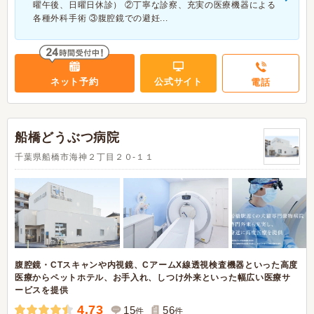
曜午後、日曜日休診） ②丁寧な診察、充実の医療機器による
各種外科手術 ③腹腔鏡での避妊...
ネット予約
公式サイト
電話
船橋どうぶつ病院
千葉県船橋市海神２丁目２０-１１
腹腔鏡・CTスキャンや内視鏡、CアームX線透視検査機器といった高度
医療からペットホテル、お手入れ、しつけ外来といった幅広い医療サ
ービスを提供
4.73
15
56
件
件