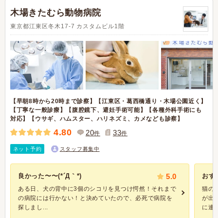
木場きたむら動物病院
東京都江東区冬木17-7 カスタムビル1階
【早朝8時から20時まで診察】【江東区・葛西橋通り・木場公園近く】
【丁寧な一般診療】【腹腔鏡下、避妊手術可能】【各種外科手術にも
対応】【ウサギ、ハムスター、ハリネズミ、カメなども診察】
4.80
20
33
件
件
ネット予約
スタッフ募集中
良かった〜〜(*´Д｀*)
5.0
おす
ある日、犬の背中に3個のシコリを見つけ愕然！それまで
猫の
の病院には行かない！と決めていたので、必死で病院を
が出
探しまし...
に連絡.