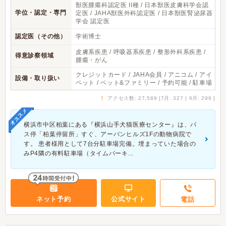
獣医腫瘍科認定医 II種 / 日本獣医皮膚科学会認
学位・認定・専門
定医 / JAHA獣医外科認定医 / 日本獣医腎泌尿器
学会 認定医
認定医（その他）
学術博士
皮膚系疾患 / 呼吸器系疾患 / 整形外科系疾患 /
得意診察領域
腫瘍・がん
クレジットカード / JAHA会員 / アニコム / アイ
設備・取り扱い
ペット / ペット&ファミリー / 予約可能 / 駐車場
↑
アクセス数: 27,589 [7月: 327 | 6月: 296 ]
オススメ
横浜市中区柏葉にある『横浜山手犬猫医療センター』は、バ
ス停「柏葉停留所」すぐ、アーバンヒルズ1Fの動物病院で
す。 患者様用として7台分駐車場完備。埋まっていた場合の
みP4隣の有料駐車場（タイムパーキ...
ネット予約
公式サイト
電話