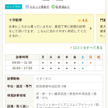
ネット予約
スタッフ募集中
駐車場あり
十字靭帯
4.5
門脈
出来たころから通っていますが、親切丁寧に状態の説明
愛犬
をして頂いてます。 こちらに分かりやすい対応してくだ
健康
さるの...
た...
口コミをすべて見る
診察時間
月
火
水
木
金
土
日
祝
09:00 ~ 11:30
●
●
●
●
●
●
●
16:00 ~ 17:30
●
●
●
●
●
●
診察動物
イヌ / ネコ
学位・認定・専門
獣医腫瘍科認定医 II種
肝・胆・すい臓系疾患 / 整形外科系疾患 / 腫
得意診察領域
瘍・がん
クレジットカード / アニコム / アイペット / 駐
設備・取り扱い