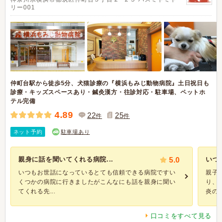
リー001
仲町台駅から徒歩5分、犬猫診療の『横浜もみじ動物病院』土日祝日も
診療・キッズスペースあり・鍼灸漢方・往診対応・駐車場、ペットホ
テル完備
4.89
22
25
件
件
ネット予約
駐車場あり
親身に話を聞いてくれる病院...
5.0
いつ
いつもお世話になっているとても信頼できる病院ですい
親子
くつかの病院に行きましたがこんなにも話を親身に聞い
り、
てくれる先...
炎の原
口コミをすべて見る