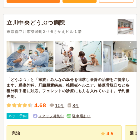
立川中央どうぶつ病院
東京都立川市柴崎町2-7-6さかえビル１階
「どうぶつ」と「家族」みんなの幸せを追求し最善の治療をご提案し
ます。腫瘍外科、肝臓胆嚢疾患、椎間板ヘルニア、膝蓋骨脱臼など各
種外科手術に対応。フェレットの診療にも力を入れています。予約優
先制。
4.68
10
8
件
件
ネット予約
スタッフ募集中
駐車場あり
完治
4.5
通え