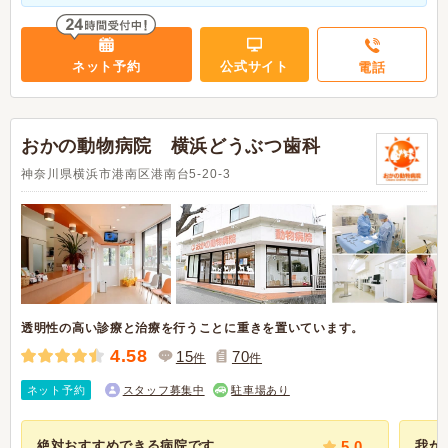
ネット予約
公式サイト
電話
おかの動物病院 横浜どうぶつ歯科
神奈川県横浜市港南区港南台5-20-3
透明性の高い診療と治療を行うことに重きを置いています。
4.58
15
70
件
件
ネット予約
スタッフ募集中
駐車場あり
絶対おすすめできる病院です
5.0
我が