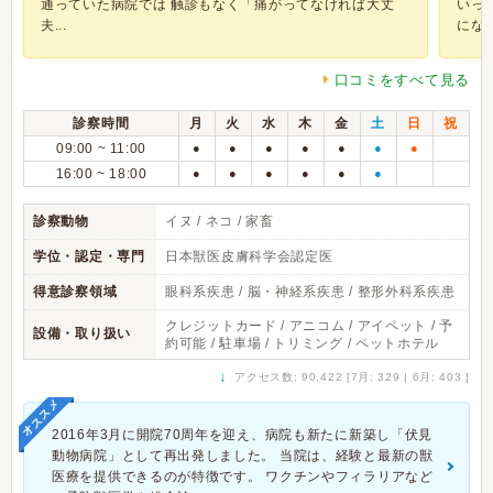
通っていた病院では 触診もなく「痛がってなければ大丈
いっ
夫...
になる.
口コミをすべて見る
診察時間
月
火
水
木
金
土
日
祝
09:00 ~ 11:00
●
●
●
●
●
●
●
16:00 ~ 18:00
●
●
●
●
●
●
診察動物
イヌ / ネコ / 家畜
学位・認定・専門
日本獣医皮膚科学会認定医
得意診察領域
眼科系疾患 / 脳・神経系疾患 / 整形外科系疾患
クレジットカード / アニコム / アイペット / 予
設備・取り扱い
約可能 / 駐車場 / トリミング / ペットホテル
↓
アクセス数: 90,422 [7月: 329 | 6月: 403 ]
オススメ
2016年3月に開院70周年を迎え、病院も新たに新築し「伏見
動物病院」として再出発しました。 当院は、経験と最新の獣
医療を提供できるのが特徴です。 ワクチンやフィラリアなど