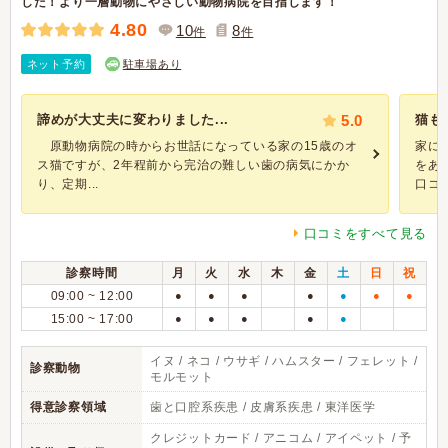
した！より一層動物にやさしい動物病院を目指します！
4.80
10
8
件
件
ネット予約
駐車場あり
諦めが大丈夫に変わりました...
5.0
猫も
原動物病院の時からお世話になっている家の15歳のオ
家に
ス猫ですが、2年程前から完治の難しい歯の病気にかか
をあ
り、定期...
口コミ
口コミをすべて見る
診察時間
月
火
水
木
金
土
日
祝
09:00 ~ 12:00
●
●
●
●
●
●
●
15:00 ~ 17:00
●
●
●
●
●
イヌ / ネコ / ウサギ / ハムスター / フェレット /
診察動物
モルモット
得意診察領域
歯と口腔系疾患 / 皮膚系疾患 / 東洋医学
クレジットカード / アニコム / アイペット / 予