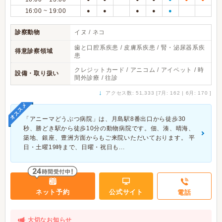
16:00 ~ 19:00
●
●
●
●
●
診察動物
イヌ / ネコ
歯と口腔系疾患 / 皮膚系疾患 / 腎・泌尿器系疾
得意診察領域
患
クレジットカード / アニコム / アイペット / 時
設備・取り扱い
間外診療 / 往診
↓
アクセス数: 51,333 [7月: 162 | 6月: 170 ]
オススメ
「アニーマどうぶつ病院」は、月島駅8番出口から徒歩30
秒、勝どき駅から徒歩10分の動物病院です。佃、湊、晴海、
築地、銀座、豊洲方面からもご来院いただいております。 平
日・土曜19時まで、日曜・祝日も...
ネット予約
公式サイト
電話
大切なお知らせ