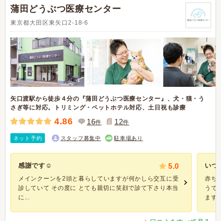
蒲田どうぶつ医療センター
東京都大田区東矢口2-18-6
矢口渡駅から徒歩４分の『蒲田どうぶつ医療センター』、犬・猫・う
さぎ等に対応。トリミング・ペットホテル対応、土日祝も診療
4.86
16
12
件
件
ネット予約
スタッフ募集中
駐車場あり
感謝です☺️
5.0
いつ
メインクーンを2頭と暮らしていますが何かしら交互に受
赤ち
診していて その度に とても親切に笑顔で診て下さり本当
うで
に...
ます。 