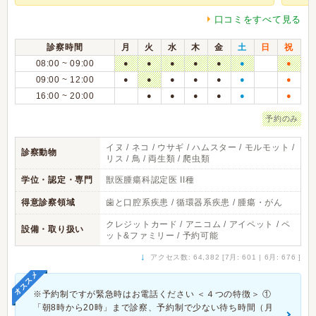
口コミをすべて見る
診察時間
月
火
水
木
金
土
日
祝
08:00 ~ 09:00
●
●
●
●
●
●
●
09:00 ~ 12:00
●
●
●
●
●
●
●
16:00 ~ 20:00
●
●
●
●
●
●
予約のみ
イヌ / ネコ / ウサギ / ハムスター / モルモット /
診察動物
リス / 鳥 / 両生類 / 爬虫類
学位・認定・専門
獣医腫瘍科認定医 II種
得意診察領域
歯と口腔系疾患 / 循環器系疾患 / 腫瘍・がん
クレジットカード / アニコム / アイペット / ペ
設備・取り扱い
ット&ファミリー / 予約可能
↓
アクセス数: 64,382 [7月: 601 | 6月: 676 ]
オススメ
※予約制ですが緊急時はお電話ください ＜４つの特徴＞ ①
「朝8時から20時」まで診察、予約制で少ない待ち時間（月