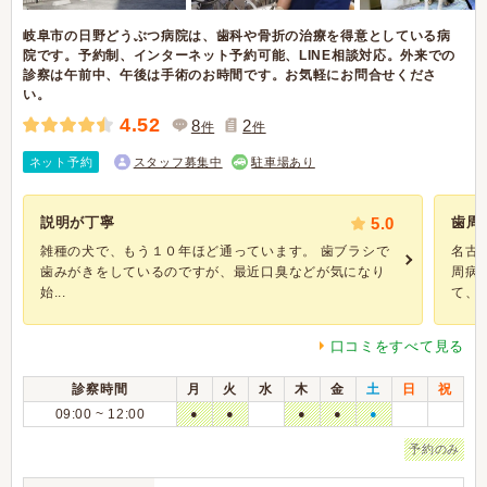
岐阜市の日野どうぶつ病院は、歯科や骨折の治療を得意としている病
院です。予約制、インターネット予約可能、LINE相談対応。外来での
診察は午前中、午後は手術のお時間です。お気軽にお問合せくださ
い。
4.52
8
2
件
件
ネット予約
スタッフ募集中
駐車場あり
説明が丁寧
5.0
歯周
雑種の犬で、もう１０年ほど通っています。 歯ブラシで
名古
歯みがきをしているのですが、最近口臭などが気になり
周病
始...
て、抜.
口コミをすべて見る
診察時間
月
火
水
木
金
土
日
祝
09:00 ~ 12:00
●
●
●
●
●
予約のみ