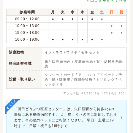
口コミをすべて見る
診察時間
月
火
水
木
金
土
日
祝
09:20 ~ 12:00
●
●
●
●
●
●
10:00 ~ 13:00
●
●
15:00 ~ 18:00
●
●
16:00 ~ 19:00
●
●
●
●
●
●
診察動物
イヌ / ネコ / ウサギ / モルモット
歯と口腔系疾患 / 皮膚系疾患 / 腎・泌尿器系疾
得意診察領域
患
クレジットカード / アニコム / アイペット / 予
設備・取り扱い
約可能 / 駐車場 / 時間外診療 / トリミング / ペ
ットホテル
↑
アクセス数: 92,530 [7月: 473 | 6月: 256 ]
オススメ
「蒲田どうぶつ医療センター」は、矢口渡駅から徒歩4分の
場所にある動物病院です。 犬、猫、うさぎ等に対応しており
ます。その他のペットはご相談ください。 平日・土曜は19
時まで、日曜・祝日も18時まで...