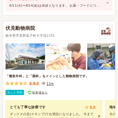
8/11(火)〜8/14(金)は休診となります。 お薬・フードにつ…
伏見動物病院
栃木県芳賀郡益子町大字塙1155
「整形外科」と「眼科」をメインとした動物病院です。
4.64
11
件
ネット予約
駐車場あり
とても丁寧な診察です
5.0
地域
ダックスの足(スキップ)でお世話になりました。 今まで
犬の