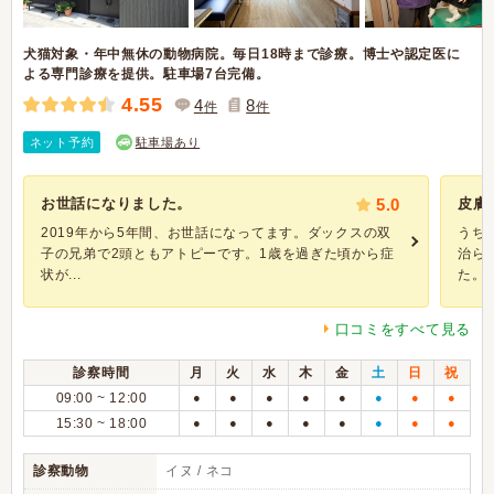
犬猫対象・年中無休の動物病院。毎日18時まで診療。博士や認定医に
よる専門診療を提供。駐車場7台完備。
4.55
4
8
件
件
ネット予約
駐車場あり
お世話になりました。
5.0
皮膚
2019年から5年間、お世話になってます。ダックスの双
うち
子の兄弟で2頭ともアトピーです。1歳を過ぎた頃から症
治ら
状が...
た。今
口コミをすべて見る
診察時間
月
火
水
木
金
土
日
祝
09:00 ~ 12:00
●
●
●
●
●
●
●
●
15:30 ~ 18:00
●
●
●
●
●
●
●
●
診察動物
イヌ / ネコ