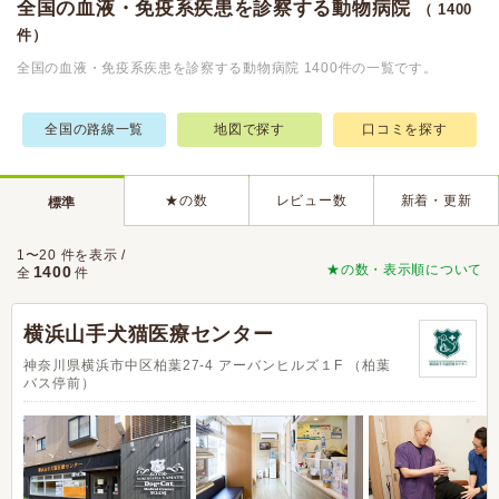
全国の血液・免疫系疾患を診察する動物病院
（ 1400
件）
全国の血液・免疫系疾患を診察する動物病院 1400件の一覧です。
全国の路線一覧
地図で探す
口コミを探す
★の数
レビュー数
新着・更新
標準
1〜20 件を表示 /
★の数・表示順について
1400
全
件
横浜山手犬猫医療センター
神奈川県横浜市中区柏葉27-4 アーバンヒルズ１F （柏葉
バス停前）