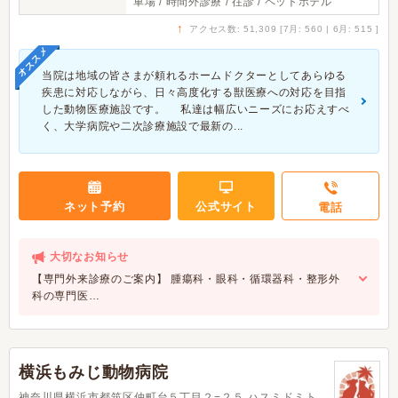
車場 / 時間外診療 / 往診 / ペットホテル
↑
アクセス数: 51,309 [7月: 560 | 6月: 515 ]
オススメ
当院は地域の皆さまが頼れるホームドクターとしてあらゆる
疾患に対応しながら、日々高度化する獣医療への対応を目指
した動物医療施設です。 私達は幅広いニーズにお応えすべ
く、大学病院や二次診療施設で最新の...
ネット予約
公式サイト
電話
大切なお知らせ
【専門外来診療のご案内】 腫瘍科・眼科・循環器科・整形外
科の専門医…
横浜もみじ動物病院
神奈川県横浜市都筑区仲町台５丁目２−２５ ハスミドミト