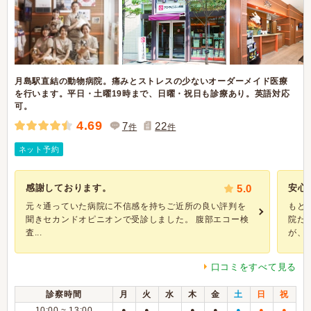
月島駅直結の動物病院。痛みとストレスの少ないオーダーメイド医療
を行います。平日・土曜19時まで、日曜・祝日も診療あり。英語対応
可。
4.69
7
22
件
件
ネット予約
感謝しております。
5.0
安心
元々通っていた病院に不信感を持ちご近所の良い評判を
もと
聞きセカンドオピニオンで受診しました。 腹部エコー検
院だ
査...
が、..
口コミをすべて見る
診察時間
月
火
水
木
金
土
日
祝
10:00 ~ 13:00
●
●
●
●
●
●
●