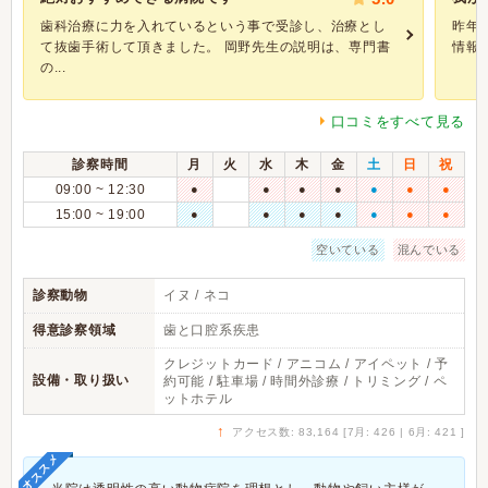
歯科治療に力を入れているという事で受診し、治療とし
昨年
て抜歯手術して頂きました。 岡野先生の説明は、専門書
情報
の...
口コミをすべて見る
診察時間
月
火
水
木
金
土
日
祝
09:00 ~ 12:30
●
●
●
●
●
●
●
15:00 ~ 19:00
●
●
●
●
●
●
●
空いている
混んでいる
診察動物
イヌ / ネコ
得意診察領域
歯と口腔系疾患
クレジットカード / アニコム / アイペット / 予
設備・取り扱い
約可能 / 駐車場 / 時間外診療 / トリミング / ペ
ットホテル
↑
アクセス数: 83,164 [7月: 426 | 6月: 421 ]
オススメ