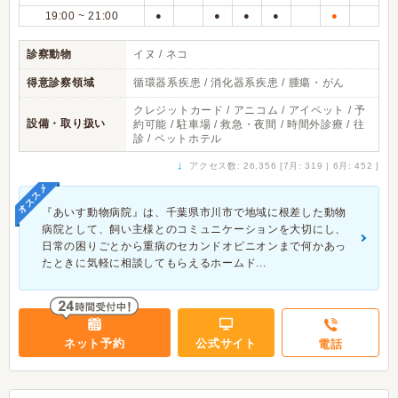
19:00 ~ 21:00
●
●
●
●
●
診察動物
イヌ / ネコ
得意診察領域
循環器系疾患 / 消化器系疾患 / 腫瘍・がん
クレジットカード / アニコム / アイペット / 予
設備・取り扱い
約可能 / 駐車場 / 救急・夜間 / 時間外診療 / 往
診 / ペットホテル
↓
アクセス数: 26,356 [7月: 319 | 6月: 452 ]
オススメ
『あいす動物病院』は、千葉県市川市で地域に根差した動物
病院として、飼い主様とのコミュニケーションを大切にし、
日常の困りごとから重病のセカンドオピニオンまで何かあっ
たときに気軽に相談してもらえるホームド...
ネット予約
公式サイト
電話