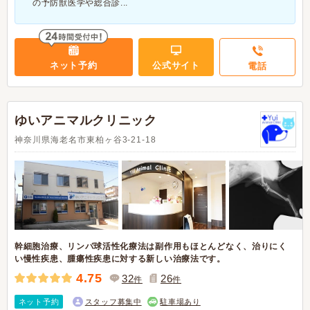
の予防獣医学や総合診...
ネット予約
公式サイト
電話
ゆいアニマルクリニック
神奈川県海老名市東柏ヶ谷3-21-18
幹細胞治療、リンパ球活性化療法は副作用もほとんどなく、治りにく
い慢性疾患、腫瘍性疾患に対する新しい治療法です。
4.75
32
26
件
件
ネット予約
スタッフ募集中
駐車場あり