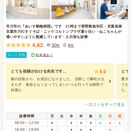
市川市の『あいす動物病院』です 21時まで夜間救急対応・京葉道路
京葉市川ICすぐそば・ニッケコルトンプラザ通り沿い・ねこちゃんが
通いやすいように配慮しています・土日祝も診療
4.82
30
4
件
件
ネット予約
駐車場あり
とても信頼がおける先生です...
5.0
とて
猫の誤飲から、お世話になりました。 誤飲して嘔吐が止
愛犬
まらず、食欲もなくなってしまいいつも行ってる病院で
てお
何度か...
た。こ
口コミをすべて見る
診察時間
月
火
水
木
金
土
日
祝
09:00 ~ 12:00
●
●
●
●
●
●
●
16:00 ~ 19:00
●
●
●
●
●