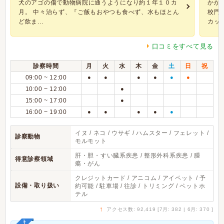
犬のアゴの傷で動物病院に通うようになり約１年１０カ
かか
月。 中々治らず、『ご飯もおやつも食べず、水もほとん
校門
ど飲ま...
カッ..
口コミをすべて見る
診察時間
月
火
水
木
金
土
日
祝
09:00 ~ 12:00
●
●
●
●
●
●
10:00 ~ 12:00
●
15:00 ~ 17:00
●
16:00 ~ 19:00
●
●
●
●
●
イヌ / ネコ / ウサギ / ハムスター / フェレット /
診察動物
モルモット
肝・胆・すい臓系疾患 / 整形外科系疾患 / 腫
得意診察領域
瘍・がん
クレジットカード / アニコム / アイペット / 予
設備・取り扱い
約可能 / 駐車場 / 往診 / トリミング / ペットホ
テル
↑
アクセス数: 92,419 [7月: 382 | 6月: 370 ]