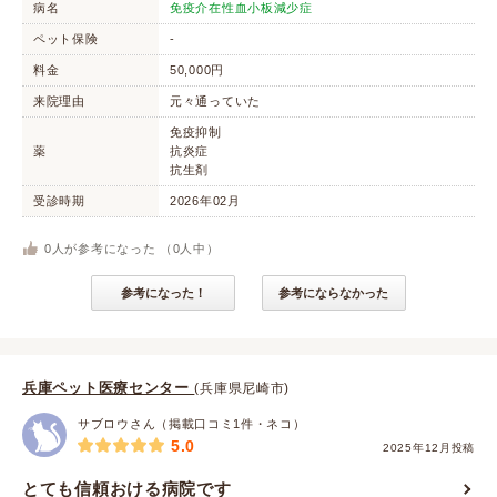
病名
免疫介在性血小板減少症
ペット保険
-
料金
50,000円
来院理由
元々通っていた
免疫抑制
薬
抗炎症
抗生剤
受診時期
2026年02月
0
人が参考になった （
0
人中）
参考になった！
参考にならなかった
兵庫ペット医療センター
(兵庫県尼崎市)
サブロウさん（掲載口コミ1件・ネコ）
5.0
2025年12月投稿
とても信頼おける病院です