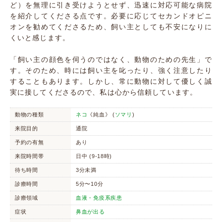
ど）を無理に引き受けようとせず、迅速に対応可能な病院
を紹介してくださる点です。必要に応じてセカンドオピニ
オンを勧めてくださるため、飼い主としても不安になりに
くいと感じます。
「飼い主の顔色を伺うのではなく、動物のための先生」で
す。そのため、時には飼い主を叱ったり、強く注意したり
することもあります。しかし、常に動物に対して優しく誠
実に接してくださるので、私は心から信頼しています。
動物の種類
ネコ
《純血》 (
ソマリ
)
来院目的
通院
予約の有無
あり
来院時間帯
日中 (9-18時)
待ち時間
3分未満
診療時間
5分〜10分
診療領域
血液・免疫系疾患
症状
鼻血が出る