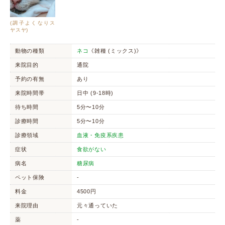
(調子よくなりス
ヤスヤ)
動物の種類
ネコ
《雑種 (ミックス)》
来院目的
通院
予約の有無
あり
来院時間帯
日中 (9-18時)
待ち時間
5分〜10分
診療時間
5分〜10分
診療領域
血液・免疫系疾患
症状
食欲がない
病名
糖尿病
ペット保険
-
料金
4500円
来院理由
元々通っていた
薬
-