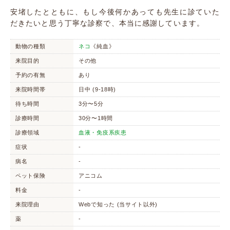
安堵したとともに、もし今後何かあっても先生に診ていた
だきたいと思う丁寧な診察で、本当に感謝しています。
動物の種類
ネコ
《純血》
来院目的
その他
予約の有無
あり
来院時間帯
日中 (9-18時)
待ち時間
3分〜5分
診療時間
30分〜1時間
診療領域
血液・免疫系疾患
症状
-
病名
-
ペット保険
アニコム
料金
-
来院理由
Webで知った (当サイト以外)
薬
-