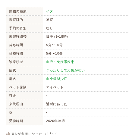
動物の種類
イヌ
来院目的
通院
予約の有無
なし
来院時間帯
日中 (9-18時)
待ち時間
5分〜10分
診療時間
5分〜10分
診療領域
血液・免疫系疾患
症状
ぐったりして元気がない
病名
血小板減少症
ペット保険
アイペット
料金
-
来院理由
近所にあった
薬
-
受診時期
2026年04月
0
人が参考になった （
1
人中）