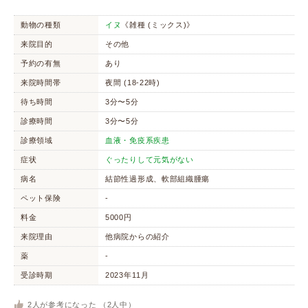
動物の種類
イヌ
《雑種 (ミックス)》
来院目的
その他
予約の有無
あり
来院時間帯
夜間 (18-22時)
待ち時間
3分〜5分
診療時間
3分〜5分
診療領域
血液・免疫系疾患
症状
ぐったりして元気がない
病名
結節性過形成、軟部組織腫瘍
ペット保険
-
料金
5000円
来院理由
他病院からの紹介
薬
-
受診時期
2023年11月
2
人が参考になった （
2
人中）