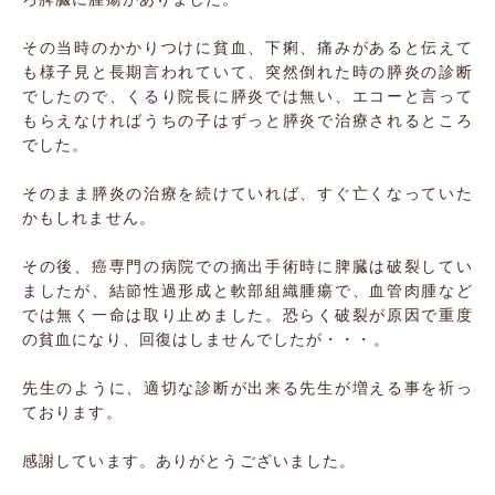
その当時のかかりつけに貧血、下痢、痛みがあると伝えて
も様子見と長期言われていて、突然倒れた時の膵炎の診断
でしたので、くるり院長に膵炎では無い、エコーと言って
もらえなければうちの子はずっと膵炎で治療されるところ
でした。
そのまま膵炎の治療を続けていれば、すぐ亡くなっていた
かもしれません。
その後、癌専門の病院での摘出手術時に脾臓は破裂してい
ましたが、結節性過形成と軟部組織腫瘍で、血管肉腫など
では無く一命は取り止めました。恐らく破裂が原因で重度
の貧血になり、回復はしませんでしたが・・・。
先生のように、適切な診断が出来る先生が増える事を祈っ
ております。
感謝しています。ありがとうございました。