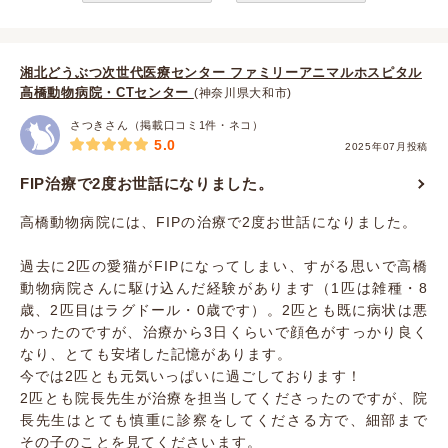
湘北どうぶつ次世代医療センター ファミリーアニマルホスピタル
高橋動物病院・CTセンター
(神奈川県大和市)
さつきさん（掲載口コミ1件・ネコ）
5.0
2025年07月投稿
FIP治療で2度お世話になりました。
高橋動物病院には、FIPの治療で2度お世話になりました。
過去に2匹の愛猫がFIPになってしまい、すがる思いで高橋
動物病院さんに駆け込んだ経験があります（1匹は雑種・8
歳、2匹目はラグドール・0歳です）。2匹とも既に病状は悪
かったのですが、治療から3日くらいで顔色がすっかり良く
なり、とても安堵した記憶があります。
今では2匹とも元気いっぱいに過ごしております！
2匹とも院長先生が治療を担当してくださったのですが、院
長先生はとても慎重に診察をしてくださる方で、細部まで
その子のことを見てくださいます。