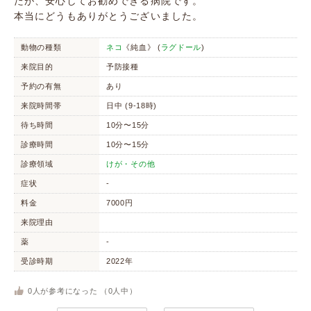
たが、安心してお勧めできる病院です。
本当にどうもありがとうございました。
動物の種類
ネコ
《純血》 (
ラグドール
)
来院目的
予防接種
予約の有無
あり
来院時間帯
日中 (9-18時)
待ち時間
10分〜15分
診療時間
10分〜15分
診療領域
けが・その他
症状
-
料金
7000円
来院理由
薬
-
受診時期
2022年
0
人が参考になった （
0
人中）