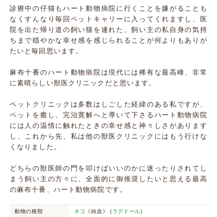
診療中の仔猫もハート動物病院に行くことを嫌がることも
なくすんなり毎回ペットキャリーに入ってくれますし、医
院を出た帰り道の飼い猫を連れた、飼い主の私自身の気持
ちまで穏やかな幸せ感を感じられることが何よりもありが
たいと毎回思います。
麻布十番のハート動物病院は現代には稀有な最高峰、非常
に素晴らしい獣医クリニックだと思います。
ペットクリニックは多数はしごした経緯のある私ですが、
ペットを癒し、完治寛解へと導いて下さるハート動物病院
には人の温情に触れたときの幸せ感と神々しさがあります
し、これから先、私は他の獣医クリニックにはもう行けな
くなりました。
どちらの獣医師の門を叩けばいいのかに迷ったりされてし
まう飼い主の方々に、全面的に御推奨したいと思える最高
の麻布十番、ハート動物病院です。
動物の種類
ネコ
《純血》 (
ラグドール
)