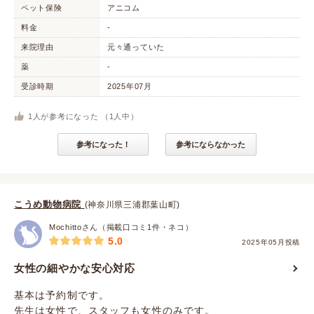
ペット保険
アニコム
料金
-
来院理由
元々通っていた
薬
-
受診時期
2025年07月
1
人が参考になった （
1
人中）
参考になった！
参考にならなかった
こうめ動物病院
(神奈川県三浦郡葉山町)
Mochittoさん（掲載口コミ1件・ネコ）
5.0
2025年05月投稿
女性の細やかな安心対応
基本は予約制です。
先生は女性で、スタッフも女性のみです。