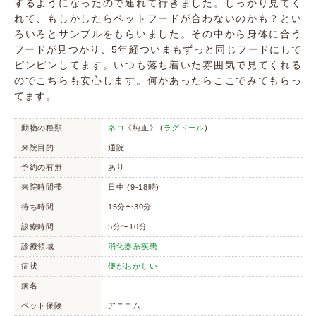
するようになったので連れて行きました。しっかり見てく
れて、もしかしたらペットフードが合わないのかも？とい
ろいろとサンプルをもらいました。その中から身体に合う
フードが見つかり、5年経ついまもずっと同じフードにして
ピンピンしてます。いつも落ち着いた雰囲気で見てくれる
のでこちらも安心します。何かあったらここでみてもらっ
てます。
動物の種類
ネコ
《純血》 (
ラグドール
)
来院目的
通院
予約の有無
あり
来院時間帯
日中 (9-18時)
待ち時間
15分〜30分
診療時間
5分〜10分
診療領域
消化器系疾患
症状
便がおかしい
病名
-
ペット保険
アニコム