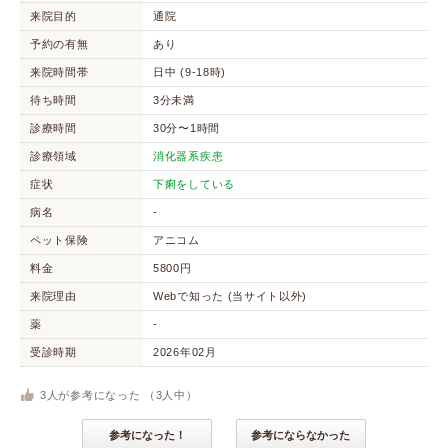
来院目的
通院
予約の有無
あり
来院時間帯
日中 (9-18時)
待ち時間
3分未満
診療時間
30分〜1時間
診療領域
消化器系疾患
症状
下痢をしている
病名
-
ペット保険
アニコム
料金
5800円
来院理由
Webで知った (当サイト以外)
薬
-
受診時期
2026年02月
3
人が参考になった （
3
人中）
参考になった！
参考にならなかった