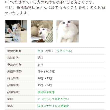
FIPで悩まれている方の気持ちが痛いほど分かります。
ぜひ、高橋動物病院さんに診てもらうことを強く強くお勧
めいたします！
動物の種類
ネコ
《純血》 (
ラグドール
)
来院目的
通院
予約の有無
あり
来院時間帯
日中 (9-18時)
待ち時間
10分〜15分
診療時間
15分〜30分
診療領域
感染症系疾患
症状
ぐったりして元気がない
病名
猫コロナウイルス感染症