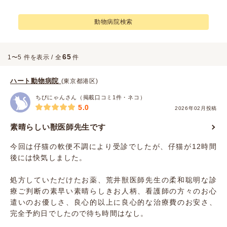
動物病院検索
65
1〜5 件を表示 / 全
件
ハート動物病院
(東京都港区)
ちびにゃんさん（掲載口コミ1件・ネコ）
5.0
2026年02月投稿
素晴らしい獣医師先生です
今回は仔猫の軟便不調により受診でしたが、仔猫が12時間
後には快気しました。
処方していただけたお薬、荒井獣医師先生の柔和聡明な診
療ご判断の素早い素晴らしきお人柄、看護師の方々のお心
遣いのお優しさ、良心的以上に良心的な治療費のお安さ、
完全予約日でしたので待ち時間はなし。