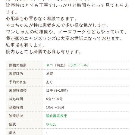
診察時はとても丁寧でしっかりと時間をとって見てもらえ
ます。
心配事も心置きなく相談できます。
ネコちゃんが特に患者さんで多い様な気がします。
ワンちゃんの幼稚園や、ノーズワークなどもやっていて、
我が家のニャンズワンズは大変お世話になっております。
駐車場も有ります。
院内もとても綺麗でお庭も有ります。
動物の種類
ネコ
《純血》 (
ラグドール
)
来院目的
通院
予約の有無
あり
来院時間帯
日中 (9-18時)
待ち時間
5分〜10分
診療時間
10分〜15分
診療領域
消化器系疾患
症状
やせた
病名
-