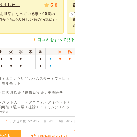
りました。
5.0
猫も安心して身を委ねていました
お世話になっている家の15歳の
家に野良猫が毎日来るようになり、
前から完治の難しい歯の病気にか
飯をあげましたが全く食べてくれず
ので口コミを見...
口コミをすべて見る
月
火
水
木
金
土
日
祝
●
●
●
●
●
●
●
●
●
●
●
●
 / ネコ / ウサギ / ハムスター / フェレッ
 / モルモット
と口腔系疾患 / 皮膚系疾患 / 東洋医学
レジットカード / アニコム / アイペット /
可能 / 駐車場 / 往診 / トリミング / ペッ
ホテル
↑
アクセス数: 52,437 [7月: 435 | 6月: 407 ]
サイト
048-964-5121