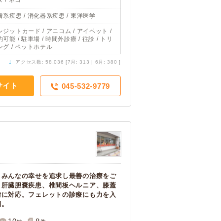
 / ネコ
膚系疾患 / 消化器系疾患 / 東洋医学
レジットカード / アニコム / アイペット /
可能 / 駐車場 / 時間外診療 / 往診 / トリ
ング / ペットホテル
↓
アクセス数: 58,036 [7月: 313 | 6月: 380 ]
サイト
045-532-9779
」みんなの幸せを追求し最善の治療をご
、肝臓胆嚢疾患、椎間板ヘルニア、膝蓋
術に対応。フェレットの診療にも力を入
制。