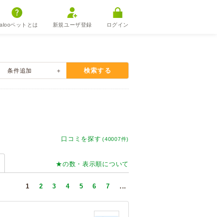
alooペットとは
新規ユーザ登録
ログイン
検索する
条件
追加
口コミを探す
(40007件)
★の数・表示順について
1
2
3
4
5
6
7
...