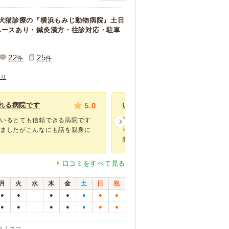
、犬猫診療の『横浜もみじ動物病院』土日
ペースあり・鍼灸漢方・往診対応・駐車
22
25
件
件
あり
れる病院です
5.0
いつも親身に相談に乗っていただい
ているとても信頼できる病院です
親子でお世話になりました。今回母
きましたがこんなにも話を親身に
り、娘は膀胱炎の治療と爪切りをし
胱炎の原因、家...
口コミをすべて見る
月
火
水
木
金
土
日
祝
●
●
●
●
●
●
●
●
●
●
●
●
●
●