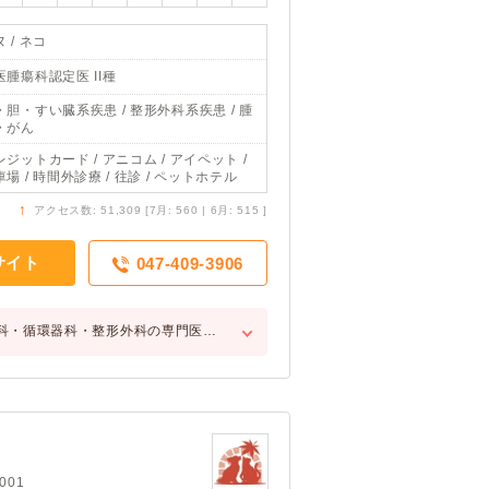
 / ネコ
医腫瘍科認定医 II種
・胆・すい臓系疾患 / 整形外科系疾患 / 腫
・がん
レジットカード / アニコム / アイペット /
場 / 時間外診療 / 往診 / ペットホテル
↑
アクセス数: 51,309 [7月: 560 | 6月: 515 ]
サイト
047-409-3906
科・循環器科・整形外科の専門医…
01