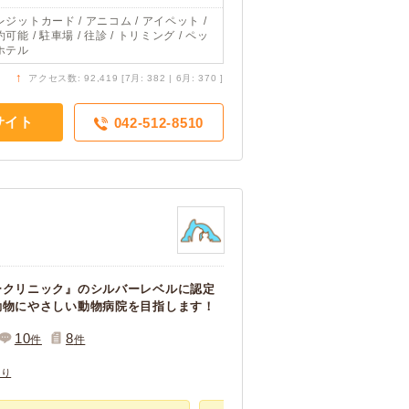
レジットカード / アニコム / アイペット /
可能 / 駐車場 / 往診 / トリミング / ペッ
ホテル
↑
アクセス数: 92,419 [7月: 382 | 6月: 370 ]
サイト
042-512-8510
ークリニック』のシルバーレベルに認定
動物にやさしい動物病院を目指します！
10
8
件
件
あり