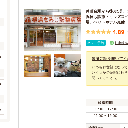
仲町台駅から徒歩5分
祝日も診療・キッズス
場、ペットホテル完備
4.89
ネット予約
駐車場
親身に話を聞いてく
イヌ
ネコ
(3138)
(3146)
いつもお世話になっ
ウサギ
ハムスター
いくつかの病院に行
(1527)
(1343)
聞いてくれる先...
フェレット
モルモット
(985)
(702)
ハリネズミ
デグー
(28)
(28)
歯と口腔系疾患
眼科系疾患
(715)
(675)
チンチラ
リス
(28)
(322)
皮膚系疾患
脳・神経系疾患
(751)
(653)
診察時間
フクロモモンガ
鳥
(25)
(870)
循環器系疾患
呼吸器系疾患
(723)
(696)
09:00 ~ 12:00
両生類
爬虫類
(82)
(144)
消化器系疾患
肝・胆・すい臓系疾患
(709)
15:00 ~ 19:00
クレジットカード
アニコム
(6197)
魚
家畜
(639)
(19)
(32)
(5072)