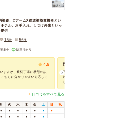
内視鏡、CアームX線透視検査機器とい
トホテル、お手入れ、しつけ外来といっ
を提供
15
56
件
件
フ募集中
駐車場あり
4.5
門脈体循環シャント
ていますが、親切丁寧に状態の説
愛犬が子犬の時からお世話になってい
 こちらに分かりやすい対応して
時、健康診断がきっかけで門脈体循
しました...
口コミをすべて見る
月
火
水
木
金
土
日
祝
●
●
●
●
●
●
●
●
●
●
●
●
●