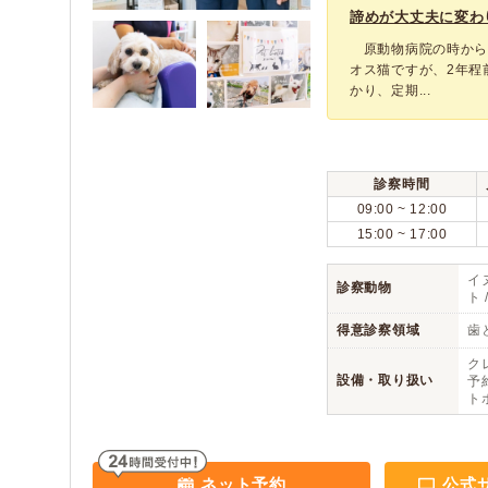
諦めが大丈夫に変わ
原動物病院の時から
オス猫ですが、2年程
かり、定期...
診察時間
09:00 ~ 12:00
15:00 ~ 17:00
イヌ
診察動物
ト
得意診察領域
歯
ク
設備・取り扱い
予約
ト
ネット予約
公式