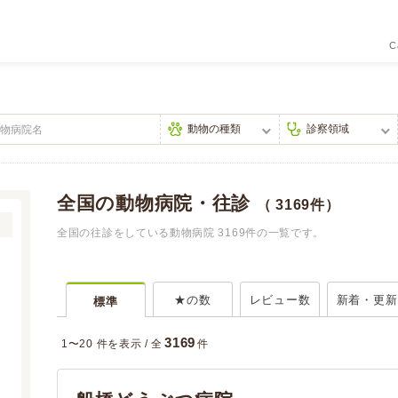
C
全国の動物病院・往診
（ 3169件）
全国の往診をしている動物病院 3169件の一覧です。
★の数
レビュー数
新着・更新
標準
3169
1〜20 件を表示 /
全
件