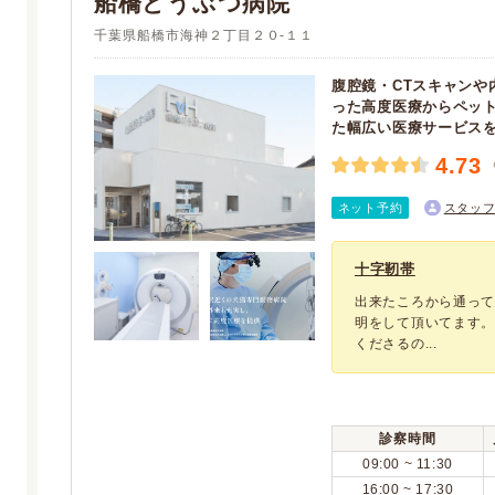
船橋どうぶつ病院
千葉県船橋市海神２丁目２０-１１
腹腔鏡・CTスキャンや
った高度医療からペッ
た幅広い医療サービス
4.73
ネット予約
スタッ
十字靭帯
出来たころから通っ
明をして頂いてます。
くださるの...
診察時間
09:00 ~ 11:30
16:00 ~ 17:30