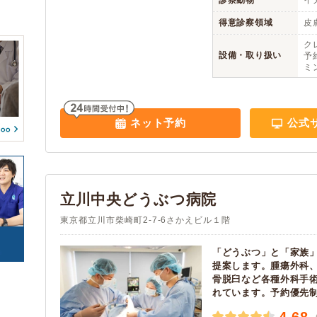
腎・泌尿器系疾患
内分泌代謝系疾患
診察動物
イヌ
アイペット
ペット&ファミリー
(5393)
(699)
(667)
(74)
得意診察領域
皮
血液・免疫系疾患
筋肉系疾患
(617)
予約可能
駐車場
(4450)
(8440)
ク
(652)
設備・取り扱い
予約
救急・夜間
時間外診療
(747)
(2202)
整形外科系疾患
耳系疾患
(614)
(664)
ミ
往診
往診専門
(3169)
(22)
生殖器系疾患
感染症系疾患
(650)
(653)
オンライン診療
トリミング
(29)
(3189)
寄生虫
腫瘍・がん
(637)
(733)
ペットホテル
(4005)
ネット予約
公式
中毒
心の病気
(597)
(461)
東洋医学
けが・その他
(137)
(627)
立川中央どうぶつ病院
東京都立川市柴崎町2-7-6さかえビル１階
「どうぶつ」と「家族
提案します。腫瘍外科
骨脱臼など各種外科手
れています。予約優先