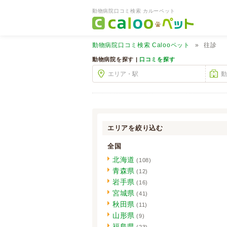
動物病院口コミ検索 カルーペット
動物病院口コミ検索
Calooペット
往診
動物病院を探す |
口コミを探す
エリアを絞り込む
全国
北海道
(108)
青森県
(12)
岩手県
(16)
宮城県
(41)
秋田県
(11)
山形県
(9)
福島県
(23)