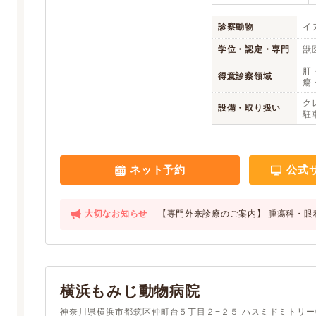
診察動物
イヌ
学位・認定・専門
獣
肝
得意診察領域
瘍
ク
設備・取り扱い
駐車
ネット予約
公式
大切なお知らせ
【専門外来診療のご案内】 腫瘍科・眼
横浜もみじ動物病院
神奈川県横浜市都筑区仲町台５丁目２−２５ ハスミドミトリー0