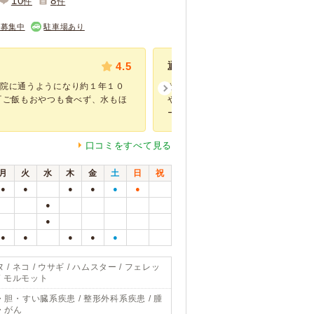
10
8
件
件
フ募集中
駐車場あり
4.5
通える人は予約待ちでもこちらの病
病院に通うようになり約１年１０
かかりつけ医として何年もお世話に
『ご飯もおやつも食べず、水もほ
や校門絞りを初め、トリミングは注
ー＆カッ...
口コミをすべて見る
月
火
水
木
金
土
日
祝
●
●
●
●
●
●
●
●
●
●
●
●
●
 / ネコ / ウサギ / ハムスター / フェレッ
 / モルモット
・胆・すい臓系疾患 / 整形外科系疾患 / 腫
・がん