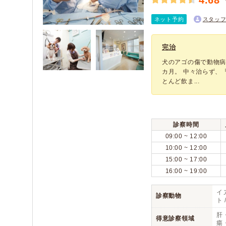
4.68
ネット予約
スタッ
完治
犬のアゴの傷で動物
カ月。 中々治らず、
とんど飲ま...
診察時間
09:00 ~ 12:00
10:00 ~ 12:00
15:00 ~ 17:00
16:00 ~ 19:00
イヌ
診察動物
ト
肝
得意診察領域
瘍